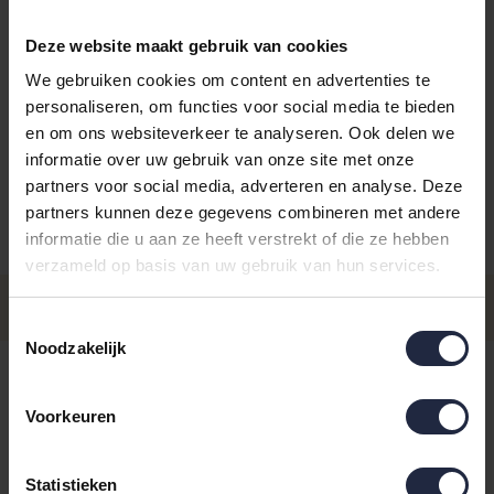
Deze website maakt gebruik van cookies
We gebruiken cookies om content en advertenties te
personaliseren, om functies voor social media te bieden
Kies je kleur:
leinen
en om ons websiteverkeer te analyseren. Ook delen we
informatie over uw gebruik van onze site met onze
partners voor social media, adverteren en analyse. Deze
partners kunnen deze gegevens combineren met andere
informatie die u aan ze heeft verstrekt of die ze hebben
Aantal
Maat
Prijs
verzameld op basis van uw gebruik van hun services.
€17,95
Handdoek 50x100
- Levertijd: 4-8 werkdagen
Incl. BTW
Toestemmingsselectie
Noodzakelijk
cawostudio6251Douchelaken
€42,95
70x140
Incl. BTW
- Levertijd: 4-8 werkdagen
Voorkeuren
4-8 werkdagen
Statistieken