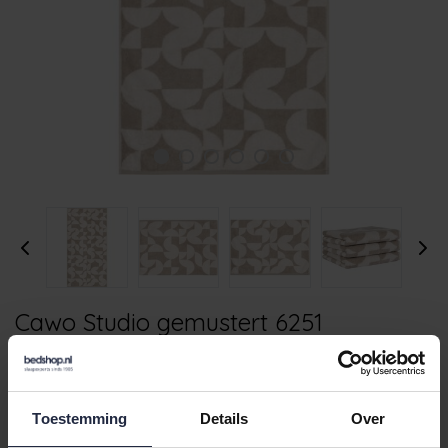
Cawo Studio gemustert 6251
Handdoek 50x100 leinen
€17,95
Toestemming
Details
Over