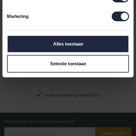
IN DE WINKELWAGEN
Marketing
Ruim aanbod badtextiel
Verzending binnen 24 uur indien voorradig
Alles toestaan
Gratis verzending vanaf €49,95
Productomschrijving
Selectie toestaan
Reviews
Gratis verzending vanaf €50,-
Meld je aan voor onze nieuwsbrief!
AANMELDEN