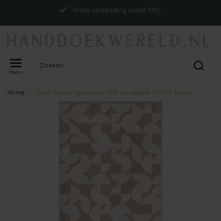
Gratis verzending vanaf €50,-
Menu
Home
Cawo Studio gemustert 6251 Handdoek 50x100 leinen