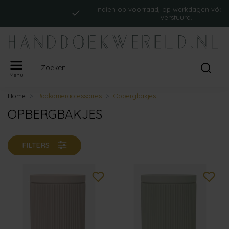
Indien op voorraad, op werkdagen vóór 16:0
verstuurd.
Menu
Home
Badkameraccessoires
Opbergbakjes
OPBERGBAKJES
FILTERS