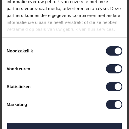
Storage container S
Storage container S
informatie over uw gebruik van onze site met onze
Anthracite
Grey
partners voor social media, adverteren en analyse. Deze
€39,95
€39,95
partners kunnen deze gegevens combineren met andere
informatie die u aan ze heeft verstrekt of die ze hebben
verzameld op basis van uw gebruik van hun services.
Toestemmingsselectie
Noodzakelijk
Voorkeuren
Statistieken
Marc O'Polo The Edge
Storage container L
Marketing
Grey
€44,95