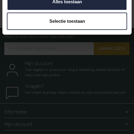
Alles toestaan
Indien op voorraad, op werkdagen vóór 16:
verstuurd.
Selectie toestaan
Meld je aan voor onze nieuwsbrief!
AANMELDEN
Mijn account
Snel regelen in je account. Volg je bestelling, betaal facturen of
retourneer een artikel.
Vragen?
We helpen je graag. Neem contact op met onze klantenservice.
Informatie
Mijn account