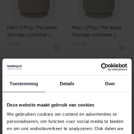
Marc O'Polo The Wave
Marc O'Polo The Wave
Storage container L
Storage container L
Oatmeal
Light Green
€44,95
€44,95
Toestemming
Details
Over
Deze website maakt gebruik van cookies
We gebruiken cookies om content en advertenties te
personaliseren, om functies voor social media te bieden
Marc O'Polo The Wave
Marc O'Polo The Edge
en om ons websiteverkeer te analyseren. Ook delen we