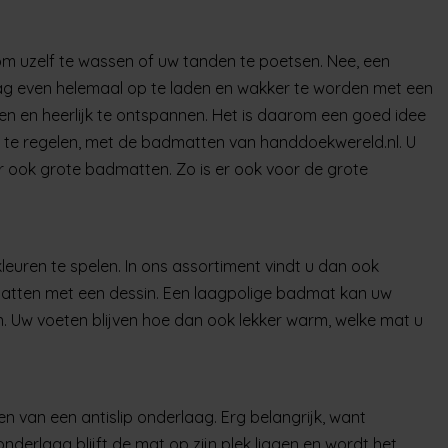
 om uzelf te wassen of uw tanden te poetsen. Nee, een
ag even helemaal op te laden en wakker te worden met een
len en heerlijk te ontspannen. Het is daarom een goed idee
jk te regelen, met de badmatten van handdoekwereld.nl. U
r ook grote badmatten. Zo is er ook voor de grote
leuren te spelen. In ons assortiment vindt u dan ook
atten met een dessin. Een laagpolige badmat kan uw
 Uw voeten blijven hoe dan ook lekker warm, welke mat u
n van een antislip onderlaag. Erg belangrijk, want
nderlaag blijft de mat op zijn plek liggen en wordt het