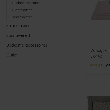
Badmatten rond
Bidetmatten
Toiletmatten
Strandlakens
Saunawereld
Badkameraccessoires
Vandyck H
Outlet
67x140
€29,95
€5