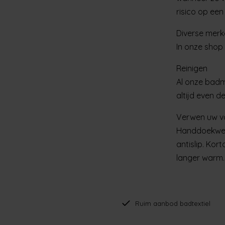
risico op een 
Diverse merk
In onze shop 
Reinigen
Al onze badma
altijd even d
Verwen uw v
Handdoekwerel
antislip. Kor
langer warm.
Ruim aanbod badtextiel