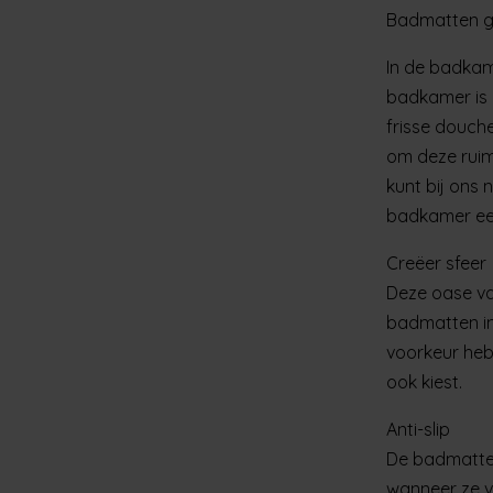
Badmatten g
In de badkame
badkamer is 
frisse douche
om deze ruimt
kunt bij ons
badkamer ee
Creëer sfeer
Deze oase van
badmatten in
voorkeur heb
ook kiest.
Anti-slip
De badmatten 
wanneer ze ve