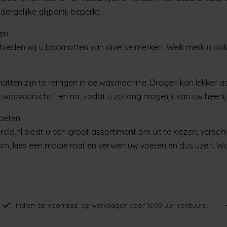
dergelijke glijpartij beperkt.
en
bieden wij u badmatten van diverse merken. Welk merk u ook ki
tten zijn te reinigen in de wasmachine. Drogen kan lekker aan
e wasvoorschriften na, zodat u zo lang mogelijk van uw heerli
oeten
d.nl biedt u een groot assortiment om uit te kiezen; verschi
tom, kies een mooie mat en verwen uw voeten en dus uzelf. Wa
Indien op voorraad, op werkdagen vóór 16:00 uur verstuurd.