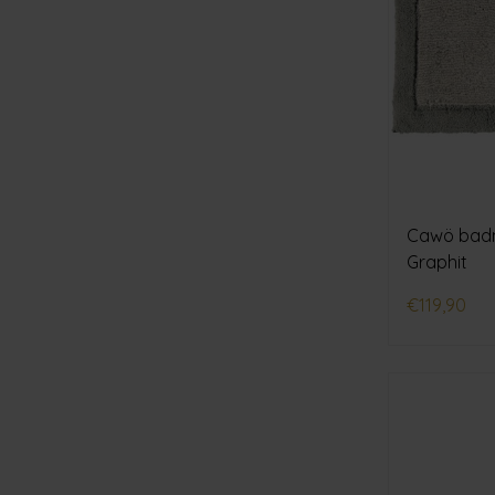
Cawö badm
Graphit
€119,90