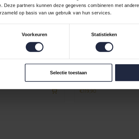
e. Deze partners kunnen deze gegevens combineren met andere i
erzameld op basis van uw gebruik van hun services.
Voorkeuren
Statistieken
vana Badmat Misty Pink
Cawö badmat Two-Tone 
Selectie toestaan
Beige
€119,90