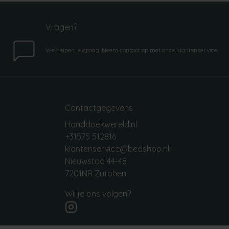
Vragen?
We helpen je graag. Neem contact op met onze klantenservice.
Contactgegevens
Handdoekwereld.nl
+31575 512816
klantenservice@bedshop.nl
Nieuwstad 44-48
7201NR Zutphen
Wil je ons volgen?