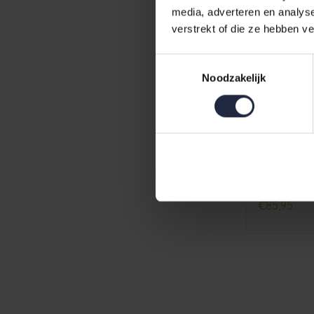
media, adverteren en analys
verstrekt of die ze hebben v
Toestemmingsselectie
Noodzakelijk
Casilin Ha
70x110
€85,95