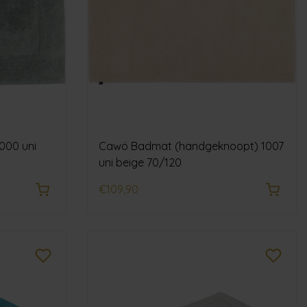
000 uni
Cawö Badmat (handgeknoopt) 1007
uni beige 70/120
€109,90