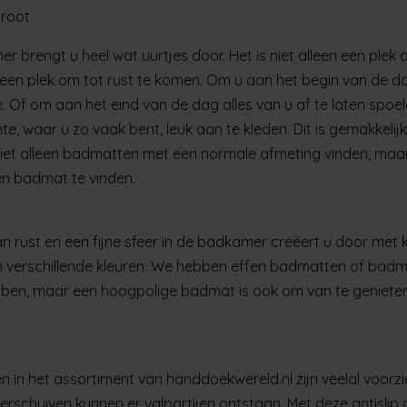
root
r brengt u heel wat uurtjes door. Het is niet alleen een plek
een plek om tot rust te komen. Om u aan het begin van de d
. Of om aan het eind van de dag alles van u af te laten spoe
e, waar u zo vaak bent, leuk aan te kleden. Dit is gemakkeli
 niet alleen badmatten met een normale afmeting vinden, maa
n badmat te vinden.
 rust en een fijne sfeer in de badkamer creëert u door met k
 verschillende kleuren. We hebben effen badmatten of badm
ben, maar een hoogpolige badmat is ook om van te genieten.
in het assortiment van handdoekwereld.nl zijn veelal voorzie
rschuiven kunnen er valpartijen ontstaan. Met deze antislip o