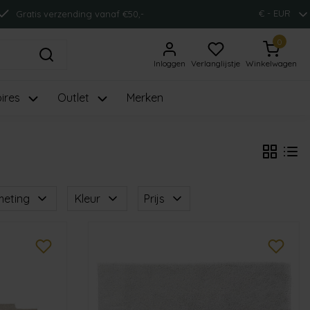
€ - EUR
Gratis verzending vanaf €50,-
0
Inloggen
Verlanglijstje
Winkelwagen
ires
Outlet
Merken
meting
Kleur
Prijs