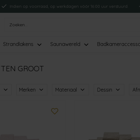
Indien op voorraad, op werkdagen vóór 16:00 uur verstuurd.
Strandlakens
Saunawereld
Badkameraccesso
TEN GROOT
Merken
Materiaal
Dessin
Af