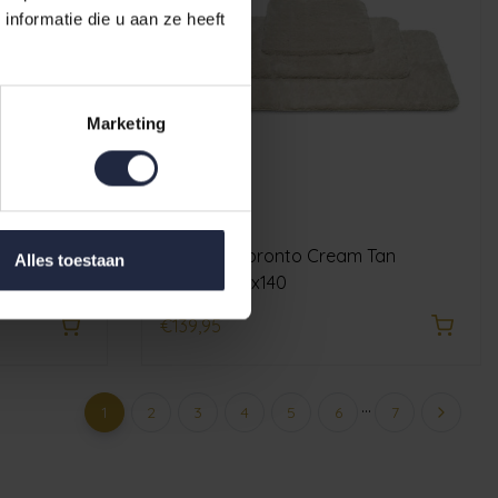
nformatie die u aan ze heeft
Marketing
70x120
Vandyck Toronto Cream Tan
Alles toestaan
Badmat 70x140
€139,95
...
1
2
3
4
5
6
7