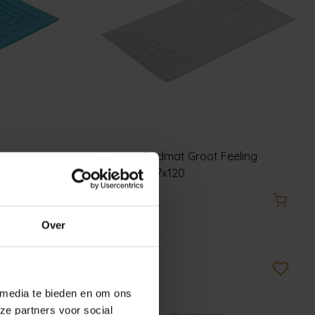
urquoise
Vossen Badmat Groot Feeling
Lichtgrijs 67x120
€74,99
Over
 media te bieden en om ons
ze partners voor social