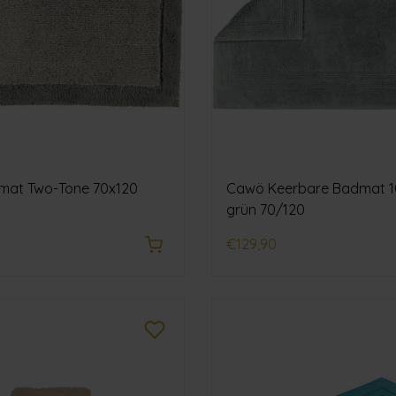
at Two-Tone 70x120
Cawö Keerbare Badmat 1
grün 70/120
€129,90