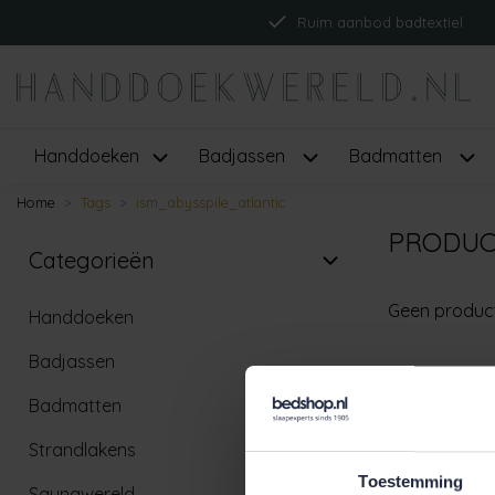
Ruim aanbod badtextiel
Handdoeken
Badjassen
Badmatten
Home
Tags
ism_abysspile_atlantic
PRODUC
Categorieën
Geen produc
Handdoeken
Badjassen
Badmatten
Strandlakens
Toestemming
Saunawereld