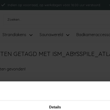
Indien op voorraad, op werkdagen vóór 16:00 uur verstuurd.
Strandlakens
Saunawereld
Badkameraccesso
TEN GETAGD MET ISM_ABYSSPILE_ATL
ten gevonden!
Details