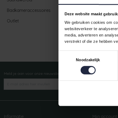
Badkameraccessoires
Deze website maakt gebruik
Outlet
We gebruiken cookies om cont
websiteverkeer te analyseren
media, adverteren en analys
verstrekt of die ze hebben v
Ruim aanbod badtextiel
Toestemmingsselectie
Noodzakelijk
Meld je aan voor onze nieuwsbrief!
AANMELDEN
Informatie
Mijn account