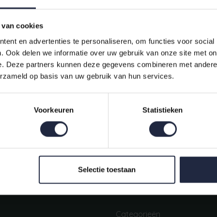
 van cookies
ent en advertenties te personaliseren, om functies voor social
. Ook delen we informatie over uw gebruik van onze site met on
e. Deze partners kunnen deze gegevens combineren met andere i
erzameld op basis van uw gebruik van hun services.
Indien op voorraad, op werkdagen vóór 16:00 uur verstuurd.
Voorkeuren
Statistieken
Mijn account
Snel regelen in je account. Volg je bestelling, betaal facturen of
retourneer een artikel.
Selectie toestaan
Categorieën