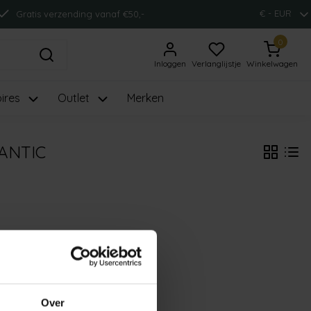
€ - EUR
Gratis verzending vanaf €50,-
0
Inloggen
Verlanglijstje
Winkelwagen
ires
Outlet
Merken
ANTIC
Over