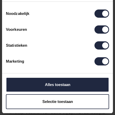
Washandje türkis 16x22
Washandje koralle 16x22
Toestemmingsselectie
€5,50
€5,50
Noodzakelijk
Voorkeuren
...
1
2
3
4
5
150
Statistieken
Cawö handdoeken, badjassen en badmatten -
Marketing
producten waarop u kunt vertrouwen.
Cawö badstof handdoeken, badjassen en
douchematten worden gepresenteerd in een
onvergelijkbaar hoge kwaliteit. Veel van de eersteklas
Alles toestaan
producten van de fabrikant Cawö zijn gemaakt van het
allerbeste pure katoen en zijn gecertificeerd met de
Selectie toestaan
Oeko-Tex Standard 100. Dit betekent dat de
kwaliteitsproducten van Cawö vrij zijn van schadelijke