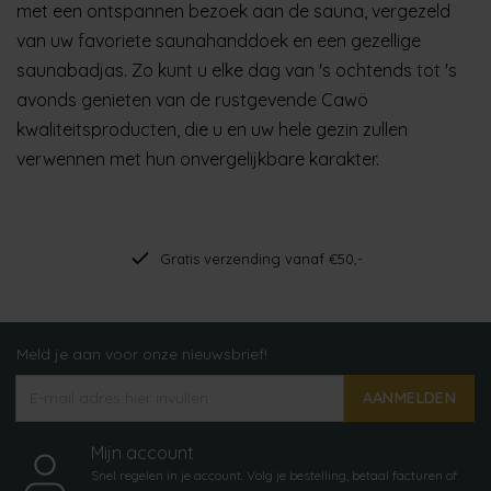
met een ontspannen bezoek aan de sauna, vergezeld
van uw favoriete saunahanddoek en een gezellige
saunabadjas. Zo kunt u elke dag van 's ochtends tot 's
avonds genieten van de rustgevende Cawö
kwaliteitsproducten, die u en uw hele gezin zullen
verwennen met hun onvergelijkbare karakter.
Gratis verzending vanaf €50,-
Meld je aan voor onze nieuwsbrief!
AANMELDEN
Mijn account
Snel regelen in je account. Volg je bestelling, betaal facturen of