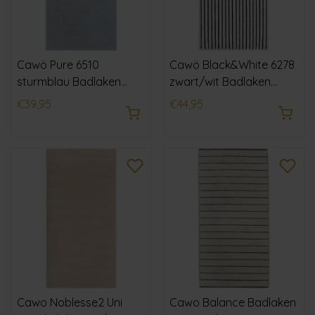
Cawö Pure 6510
Cawö Black&White 6278
sturmblau Badlaken
zwart/wit Badlaken
80x150
80x150
€39,95
€44,95
Cawo Noblesse2 Uni
Cawo Balance Badlaken