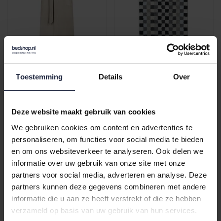
Cawö Home Heren
Cawö Unique Karo
Kimono 6526 travertin L
Washandje anthrazit
16x22
€159,90
€5,50
Toestemming
Details
Over
Deze website maakt gebruik van cookies
We gebruiken cookies om content en advertenties te
personaliseren, om functies voor social media te bieden
en om ons websiteverkeer te analyseren. Ook delen we
informatie over uw gebruik van onze site met onze
partners voor social media, adverteren en analyse. Deze
partners kunnen deze gegevens combineren met andere
informatie die u aan ze heeft verstrekt of die ze hebben
verzameld op basis van uw gebruik van hun services.
Cawö Unique Karo
Cawö Unique Karo