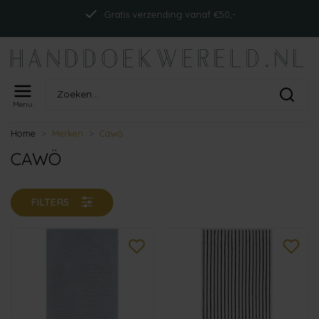
Gratis verzending vanaf €50,-
Menu
Home
Merken
Cawö
CAWÖ
FILTERS