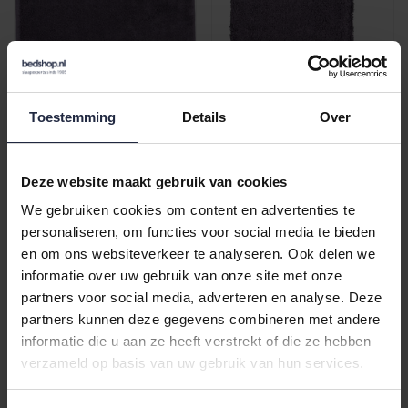
Cawö Lifestyle Uni
Cawö Lifestyle Uni
Toestemming
Details
Over
Gezichtsdoekje midnight
Washandje midnight
30/30
16/22
€4,95
€4,95
Deze website maakt gebruik van cookies
We gebruiken cookies om content en advertenties te
personaliseren, om functies voor social media te bieden
en om ons websiteverkeer te analyseren. Ook delen we
informatie over uw gebruik van onze site met onze
partners voor social media, adverteren en analyse. Deze
partners kunnen deze gegevens combineren met andere
informatie die u aan ze heeft verstrekt of die ze hebben
verzameld op basis van uw gebruik van hun services.