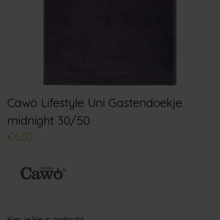
Cawö Lifestyle Uni Gastendoekje
midnight 30/50
€6,50
Kies je kleur:
midnight