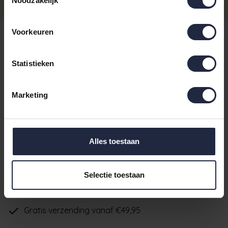
Noodzakelijk
uur besteld ma t/m vrij, dezelfde
Incl. BTW
dag verzonden
€4,95
Washandje 16x22
Voorkeuren
- Levertijd: 4-8 werkdagen
Incl. BTW
Gezichtsdoekje 30x30
Statistieken
€4,95
Op voorraad - Levertijd: voor 16.00
uur besteld ma t/m vrij, dezelfde
Incl. BTW
dag verzonden
Marketing
Op voorraad
voor 16.00 uur besteld ma t/m vrij, dezelfde dag verzonden
IN DE WINKELWAGEN
Alles toestaan
Selectie toestaan
Ruim aanbod badtextiel
Verzending binnen 24 uur indien voorradig
Gratis verzending vanaf €49,95