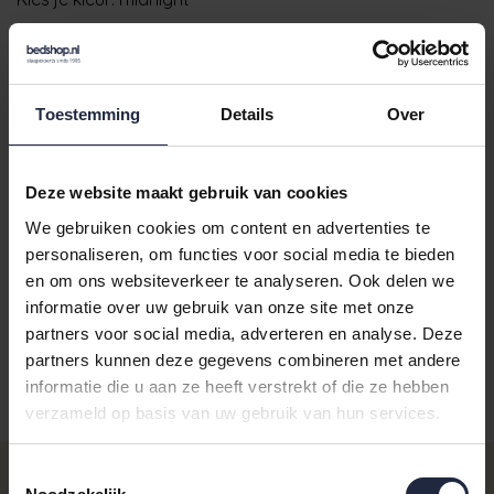
Toestemming
Details
Over
Deze website maakt gebruik van cookies
We gebruiken cookies om content en advertenties te
personaliseren, om functies voor social media te bieden
en om ons websiteverkeer te analyseren. Ook delen we
informatie over uw gebruik van onze site met onze
partners voor social media, adverteren en analyse. Deze
partners kunnen deze gegevens combineren met andere
informatie die u aan ze heeft verstrekt of die ze hebben
verzameld op basis van uw gebruik van hun services.
Aantal
Maat
Prijs
Gastendoekje 30x50
Toestemmingsselectie
€6,5
Op voorraad - Levertijd: voor 16.00