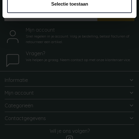
Meld je aan voor onze nieuwsbrief!
Selectie toestaan
AANMELDEN
Mijn account
Snel regelen in je account. Volg je bestelling, betaal facturen of
retourneer een artikel.
Vragen?
We helpen je graag. Neem contact op met onze klantenservice.
Informatie
Mijn account
Categorieën
Contactgegevens
Wil je ons volgen?