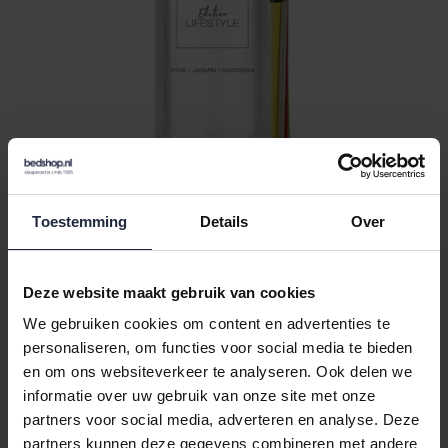
Cawö Refill Room Fregrance 25
Toestemming
Details
Over
Pine/Jasmin/Gardenia
€26,95
Deze website maakt gebruik van cookies
We gebruiken cookies om content en advertenties te
personaliseren, om functies voor social media te bieden
en om ons websiteverkeer te analyseren. Ook delen we
informatie over uw gebruik van onze site met onze
partners voor social media, adverteren en analyse. Deze
partners kunnen deze gegevens combineren met andere
Op voorraad