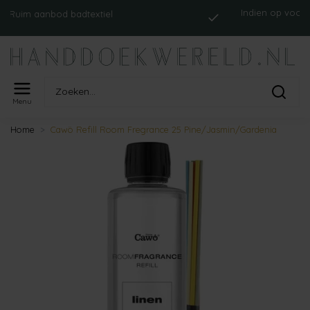
Indien op voorraad, o
 aanbod badtextiel
ve
Menu
Home
Cawö Refill Room Fregrance 25 Pine/Jasmin/Gardenia