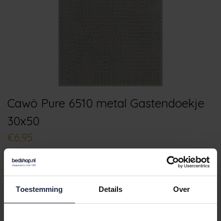
Cawö Pure 6510 metal Gastendoekje
30x50
€6,95
Toestemming
Details
Over
Kies je kleur:
metal