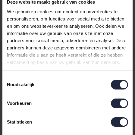
Deze website maakt gebruik van cookies
We gebruiken cookies om content en advertenties te
personaliseren, om functies voor social media te bieden
en om ons websiteverkeer te analyseren. Ook delen we
informatie over uw gebruik van onze site met onze
Aantal
Maat
Prijs
partners voor social media, adverteren en analyse. Deze
€6,95
Maat 30x50
partners kunnen deze gegevens combineren met andere
- Levertijd: 4-8 werkdagen
Incl. BTW
informatie die u aan ze heeft verstrekt of die ze hebben
verzameld op basis van uw gebruik van hun services.
€15,95
Maat 50x100
- Levertijd: 4-8 werkdagen
Incl. BTW
Toestemmingsselectie
€39,95
Maat 80x150
Noodzakelijk
- Levertijd: 4-8 werkdagen
Incl. BTW
4-8 werkdagen
Voorkeuren
IN DE WINKELWAGEN
Statistieken