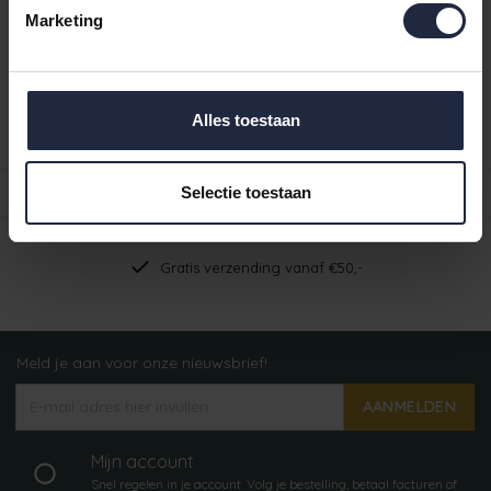
Ruim aanbod badtextiel
Marketing
Verzending binnen 24 uur indien voorradig
Gratis verzending vanaf €49,95
Alles toestaan
Productomschrijving
Reviews
Selectie toestaan
Gratis verzending vanaf €50,-
Meld je aan voor onze nieuwsbrief!
AANMELDEN
Mijn account
Snel regelen in je account. Volg je bestelling, betaal facturen of