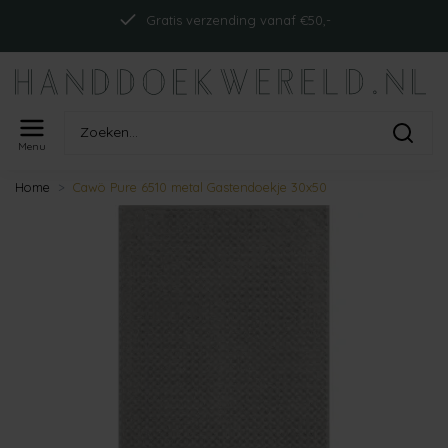
Gratis verzending vanaf €50,-
Menu
Home
Cawö Pure 6510 metal Gastendoekje 30x50