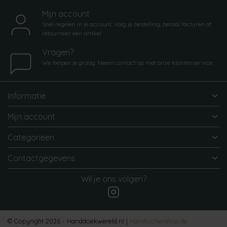
Mijn account
Snel regelen in je account. Volg je bestelling, betaal facturen of
retourneer een artikel.
Vragen?
We helpen je graag. Neem contact op met onze klantenservice.
Informatie
Mijn account
Categorieën
Contactgegevens
Wil je ons volgen?
© Copyright 2026 - Handdoekwereld.nl |
Handtuchershop.de