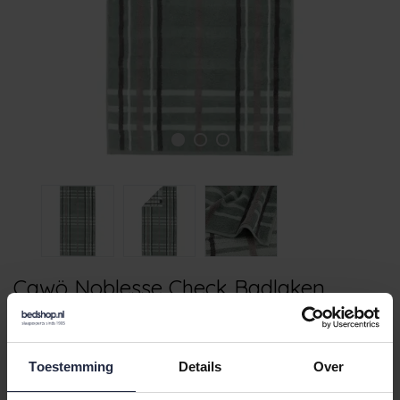
Cawö Noblesse Check Badlaken
80x150 nordic green
€49,95
Toestemming
Details
Over