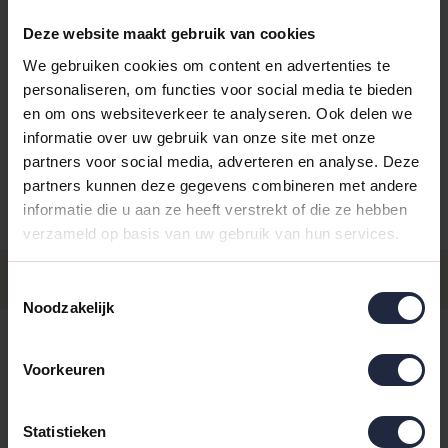
Deze website maakt gebruik van cookies
We gebruiken cookies om content en advertenties te
personaliseren, om functies voor social media te bieden
Kies je kleur:
nordicgreen
en om ons websiteverkeer te analyseren. Ook delen we
informatie over uw gebruik van onze site met onze
partners voor social media, adverteren en analyse. Deze
partners kunnen deze gegevens combineren met andere
informatie die u aan ze heeft verstrekt of die ze hebben
Aantal
Maat
Prijs
verzameld op basis van uw gebruik van hun services.
€49,95
Maat 80x150
Toestemmingsselectie
- Levertijd: 4-8 werkdagen
Incl. BTW
Noodzakelijk
€18,95
Maat 50x100
- Levertijd: 4-8 werkdagen
Incl. BTW
Voorkeuren
4-8 werkdagen
Statistieken
IN DE WINKELWAGEN