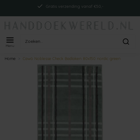
Gratis verzending vanaf €50,-
Menu
Home
Cawö Noblesse Check Badlaken 80x150 nordic green