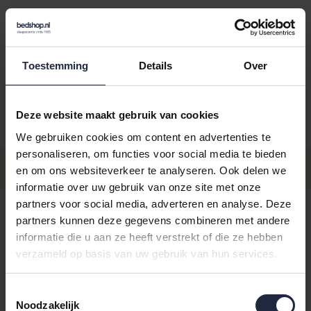
Kies je kleur:
graphit
Toestemming
Details
Over
Deze website maakt gebruik van cookies
Aantal
Maat
Prijs
We gebruiken cookies om content en advertenties te
personaliseren, om functies voor social media te bieden
€149,9
Maat 50
en om ons websiteverkeer te analyseren. Ook delen we
Incl. BTW
informatie over uw gebruik van onze site met onze
€149,9
partners voor social media, adverteren en analyse. Deze
Maat 48
Incl. BTW
partners kunnen deze gegevens combineren met andere
informatie die u aan ze heeft verstrekt of die ze hebben
€149,9
Maat 52
verzameld op basis van uw gebruik van hun services.
Incl. BTW
€149,9
Maat 54
Toestemmingsselectie
Incl. BTW
Noodzakelijk