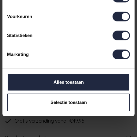
€149,9
Maat 56
Incl. BTW
Voorkeuren
€149,9
Maat 58
Incl. BTW
Statistieken
€149,9
Maat 60
Incl. BTW
Marketing
IN DE WINKELWAGEN
Alles toestaan
Ruim aanbod badtextiel
Selectie toestaan
Verzending binnen 24 uur indien voorradig
Gratis verzending vanaf €49,95