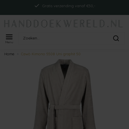
Gratis verzending vanaf €50,-
Menu
Home
Cawö Kimono 5508 Uni graphit 50