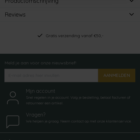
Productomschrijving
Reviews
Gratis verzending vanaf €50,-
Meld je aan voor onze nieuwsbrief!
AANMELDEN
Mijn account
Snel regelen in je account. Volg je bestelling, betaal facturen of
retourneer een artikel.
Vragen?
We helpen je graag. Neem contact op met onze klantenservice.