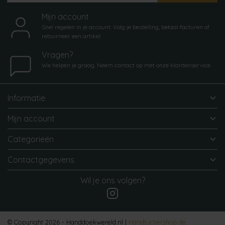
Mijn account
Snel regelen in je account. Volg je bestelling, betaal facturen of
retourneer een artikel.
Vragen?
We helpen je graag. Neem contact op met onze klantenservice.
Informatie
Mijn account
Categorieën
Contactgegevens
Wil je ons volgen?
© Copyright 2026 - Handdoekwereld.nl |
Handtuchershop.de