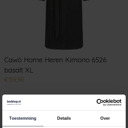
Cawö Home Heren Kimono 6526
basalt XL
€159,90
Toestemming
Details
Over
Kies je kleur:
basalt