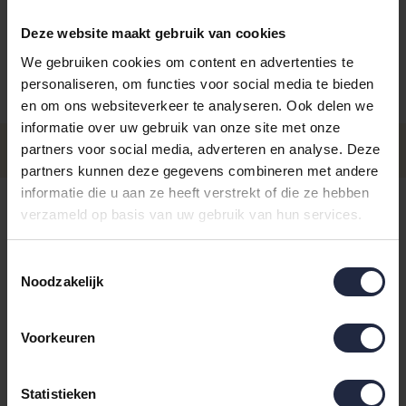
Deze website maakt gebruik van cookies
We gebruiken cookies om content en advertenties te
personaliseren, om functies voor social media te bieden
Aantal
Maat
Prijs
en om ons websiteverkeer te analyseren. Ook delen we
informatie over uw gebruik van onze site met onze
€159,9
Maat XL
partners voor social media, adverteren en analyse. Deze
- Levertijd: 4-8 werkdagen
Incl. BTW
partners kunnen deze gegevens combineren met andere
informatie die u aan ze heeft verstrekt of die ze hebben
€159,9
Maat S
verzameld op basis van uw gebruik van hun services.
- Levertijd: 4-8 werkdagen
Incl. BTW
€159,9
Maat M
Toestemmingsselectie
- Levertijd: 4-8 werkdagen
Incl. BTW
Noodzakelijk
€159,9
Maat L
- Levertijd: 4-8 werkdagen
Incl. BTW
Voorkeuren
4-8 werkdagen
Statistieken
IN DE WINKELWAGEN