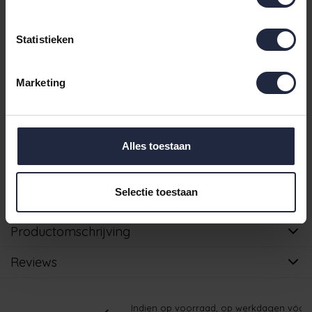
€42,95
Maat 70x140
- Levertijd: 4-8 werkdagen
Incl. BTW
Statistieken
4-8 werkdagen
Marketing
IN DE WINKELWAGEN
Ruim aanbod badtextiel
Alles toestaan
Verzending binnen 24 uur indien voorradig
Selectie toestaan
Gratis verzending vanaf €49,95
Productomschrijving
Reviews
Indien op voorraad, op werkdagen vóór 16:00 