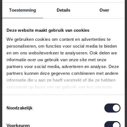
Toestemming
Details
Over
Deze website maakt gebruik van cookies
Kies je kleur:
beere
We gebruiken cookies om content en advertenties te
personaliseren, om functies voor social media te bieden
en om ons websiteverkeer te analyseren. Ook delen we
informatie over uw gebruik van onze site met onze
Aantal
Maat
Prijs
partners voor social media, adverteren en analyse. Deze
partners kunnen deze gegevens combineren met andere
€6,5
Maat 16x22
informatie die u aan ze heeft verstrekt of die ze hebben
- Levertijd: 4-8 werkdagen
Incl. BTW
verzameld op basis van uw gebruik van hun services.
Maat 30x50
€7,95
Op voorraad - Levertijd: voor 16.00
Toestemmingsselectie
uur besteld ma t/m vrij, dezelfde
Incl. BTW
dag verzonden
Noodzakelijk
€17,95
Maat 50x100
- Levertijd: 4-8 werkdagen
Incl. BTW
Voorkeuren