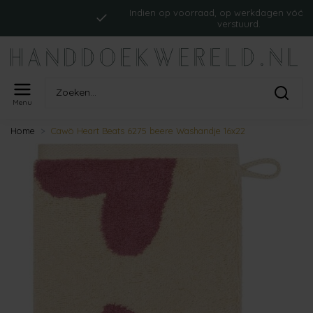
Indien op voorraad, op werkdagen vóór 16:00 
verstuurd.
Menu
Home
Cawö Heart Beats 6275 beere Washandje 16x22