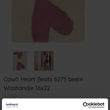
Cawö Heart Beats 6275 beere
Washandje 16x22
€6,50