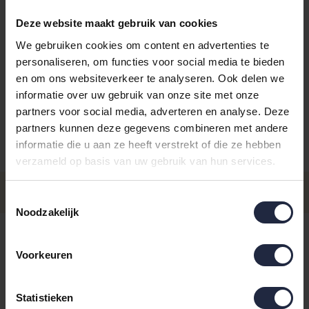
Deze website maakt gebruik van cookies
We gebruiken cookies om content en advertenties te
personaliseren, om functies voor social media te bieden
Kies je kleur:
oliv/rosa
en om ons websiteverkeer te analyseren. Ook delen we
informatie over uw gebruik van onze site met onze
partners voor social media, adverteren en analyse. Deze
partners kunnen deze gegevens combineren met andere
informatie die u aan ze heeft verstrekt of die ze hebben
Aantal
Maat
Prijs
verzameld op basis van uw gebruik van hun services.
€17,95
Maat 50x100
Toestemmingsselectie
- Levertijd: 4-8 werkdagen
Incl. BTW
Noodzakelijk
€42,95
Maat 70x140
- Levertijd: 4-8 werkdagen
Incl. BTW
Voorkeuren
4-8 werkdagen
Statistieken
IN DE WINKELWAGEN