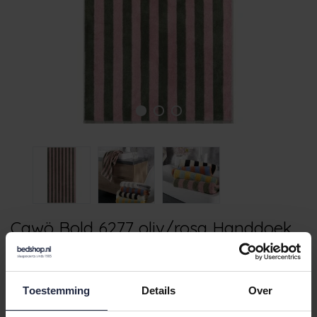
Cawö Bold 6277 oliv/rosa Handdoek
50x100
€17,95
Toestemming
Details
Over