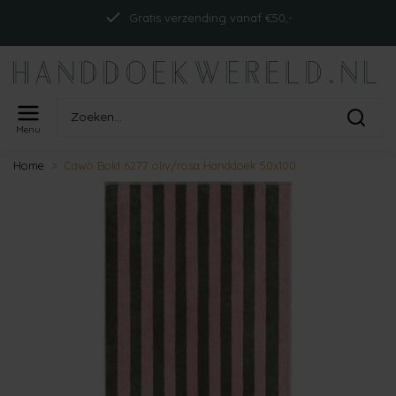
Gratis verzending vanaf €50,-
Menu
Home
Cawö Bold 6277 oliv/rosa Handdoek 50x100