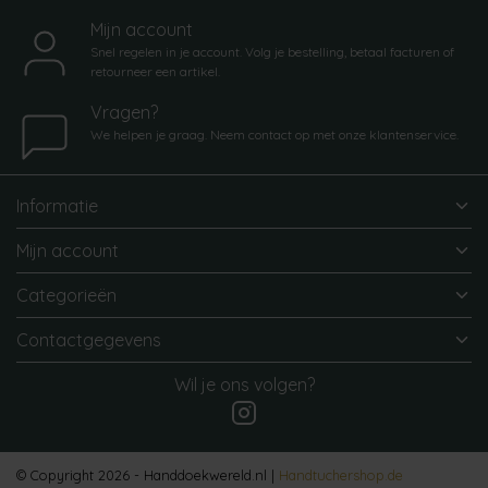
Mijn account
Snel regelen in je account. Volg je bestelling, betaal facturen of
retourneer een artikel.
Vragen?
We helpen je graag. Neem contact op met onze klantenservice.
Informatie
Mijn account
Categorieën
Contactgegevens
Wil je ons volgen?
© Copyright 2026 - Handdoekwereld.nl |
Handtuchershop.de