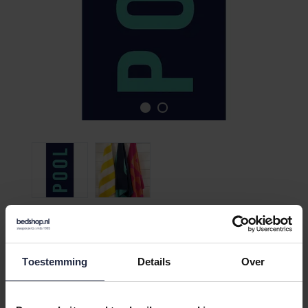
Cawö Beach 5581 aqua/Pool
Strandlaken 90x180
Toestemming
Details
Over
€44,95