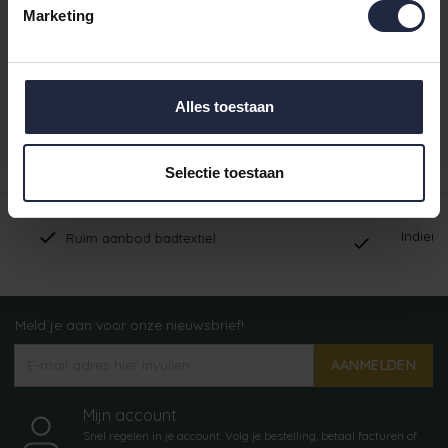
Ruim aanbod badtextiel
Marketing
Verzending binnen 24 uur indien voorradig
Gratis verzending vanaf €49,95
Alles toestaan
Productomschrijving
Reviews
Selectie toestaan
Indien op voor
Ruim aanbod badtextiel
Meld je aan voor onze nieuwsbrief!
AANMELDEN
Mijn account
Snel regelen in je account. Volg je bestelling, betaal facturen of