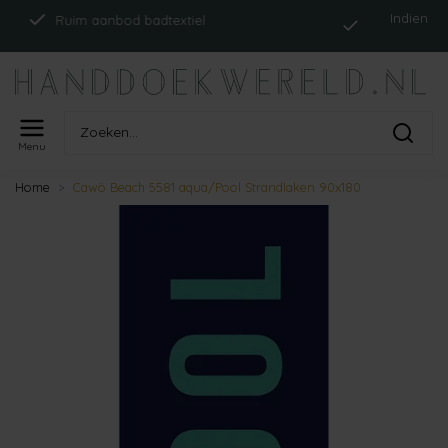
Indien op voorra
Ruim aanbod badtextiel
Menu
Home
Cawö Beach 5581 aqua/Pool Strandlaken 90x180