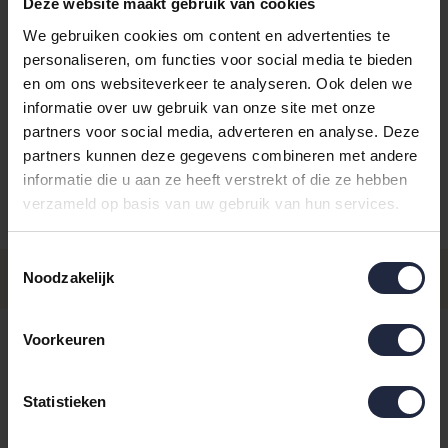
Deze website maakt gebruik van cookies
We gebruiken cookies om content en advertenties te
personaliseren, om functies voor social media te bieden
en om ons websiteverkeer te analyseren. Ook delen we
informatie over uw gebruik van onze site met onze
Kies je kleur:
aqua/Pool
partners voor social media, adverteren en analyse. Deze
partners kunnen deze gegevens combineren met andere
informatie die u aan ze heeft verstrekt of die ze hebben
verzameld op basis van uw gebruik van hun services.
Aantal
Maat
Prijs
Toestemmingsselectie
€44,95
Maat 90x180
Noodzakelijk
- Levertijd: 4-8 werkdagen
Incl. BTW
4-8 werkdagen
Voorkeuren
IN DE WINKELWAGEN
Statistieken