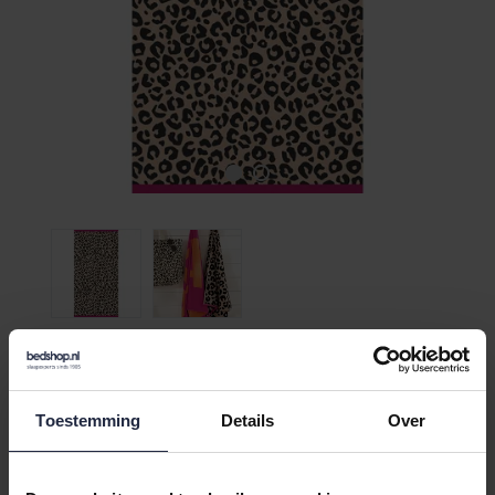
Cawö Beach 5578 natural/Leo
Strandlaken 90x180
Toestemming
Details
Over
€44,95