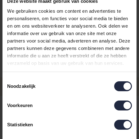
Deze website maakt gebruik van cookies
We gebruiken cookies om content en advertenties te
personaliseren, om functies voor social media te bieden
en om ons websiteverkeer te analyseren. Ook delen we
informatie over uw gebruik van onze site met onze
Kies je kleur:
natural/Leo
partners voor social media, adverteren en analyse. Deze
partners kunnen deze gegevens combineren met andere
informatie die u aan ze heeft verstrekt of die ze hebben
verzameld op basis van uw gebruik van hun services.
Aantal
Maat
Prijs
Toestemmingsselectie
€44,95
Maat 90x180
Noodzakelijk
- Levertijd: 4-8 werkdagen
Incl. BTW
4-8 werkdagen
Voorkeuren
IN DE WINKELWAGEN
Statistieken