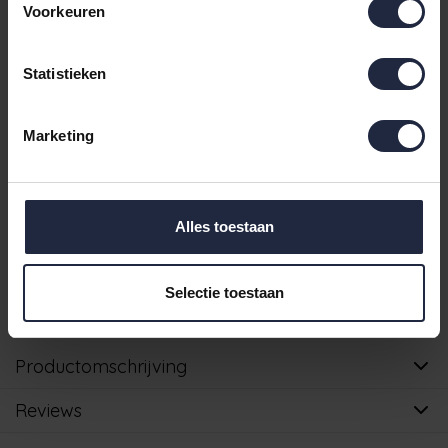
€129,9
Maat 44/46
Voorkeuren
- Levertijd: 4-8 werkdagen
Incl. BTW
€129,9
Maat 48/50
Statistieken
- Levertijd: 4-8 werkdagen
Incl. BTW
4-8 werkdagen
Marketing
IN DE WINKELWAGEN
Alles toestaan
Ruim aanbod badtextiel
Verzending binnen 24 uur indien voorradig
Selectie toestaan
Gratis verzending vanaf €49,95
Productomschrijving
Reviews