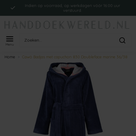
Indien op voorraad, op werkdagen vóór 16:00 uur
verstuurd.
Menu
Home
Cawö Badjas met capuchon 830 Doubleface marine 36/38