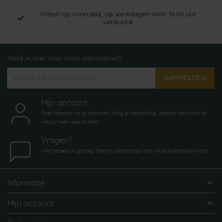
Indien op voorraad, op werkdagen vóór 16:00 uur
verstuurd.
Meld je aan voor onze nieuwsbrief!
AANMELDEN
Mijn account
Snel regelen in je account. Volg je bestelling, betaal facturen of
retourneer een artikel.
Vragen?
We helpen je graag. Neem contact op met onze klantenservice.
Informatie
Mijn account