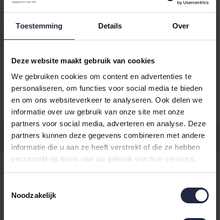
Toestemming
Details
Over
Kies je kleur:
marine
Deze website maakt gebruik van cookies
We gebruiken cookies om content en advertenties te
personaliseren, om functies voor social media te bieden
en om ons websiteverkeer te analyseren. Ook delen we
Aantal
Maat
Prijs
informatie over uw gebruik van onze site met onze
partners voor social media, adverteren en analyse. Deze
€129,9
Maat 36/38
partners kunnen deze gegevens combineren met andere
- Levertijd: 4-8 werkdagen
Incl. BTW
informatie die u aan ze heeft verstrekt of die ze hebben
verzameld op basis van uw gebruik van hun services.
€129,9
Maat 32/34
- Levertijd: 4-8 werkdagen
Incl. BTW
Toestemmingsselectie
€129,9
Maat 40/42
Noodzakelijk
- Levertijd: 4-8 werkdagen
Incl. BTW