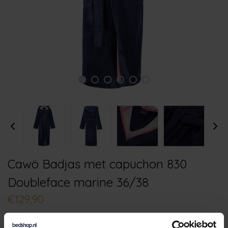
Cawö Badjas met capuchon 830
Doubleface marine 36/38
€129,90