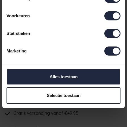
Handdoek 50x100cm
€17,95
Op voorraad - Levertijd: voor 16.00
uur besteld ma t/m vrij, dezelfde
Incl. BTW
Voorkeuren
dag verzonden
Badlaken 80x150cm
€47,95
Statistieken
Op voorraad - Levertijd: voor 16.00
uur besteld ma t/m vrij, dezelfde
Incl. BTW
dag verzonden
Marketing
Op voorraad
voor 16.00 uur besteld ma t/m vrij, dezelfde dag verzonden
IN DE WINKELWAGEN
Alles toestaan
Ruim aanbod badtextiel
Selectie toestaan
Verzending binnen 24 uur indien voorradig
Gratis verzending vanaf €49,95