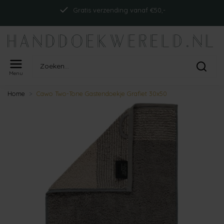
Gratis verzending vanaf €50,-
Menu
Home
Cawo Two-Tone Gastendoekje Grafiet 30x50