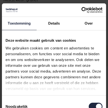
Toestemming
Details
Over
Aantal
Maat
Prijs
Deze website maakt gebruik van cookies
We gebruiken cookies om content en advertenties te
Gastendoekje 30x50cm
€7,95
personaliseren, om functies voor social media te bieden
Op voorraad - Levertijd: voor 16.00
uur besteld ma t/m vrij, dezelfde
Incl. BTW
en om ons websiteverkeer te analyseren. Ook delen we
dag verzonden
informatie over uw gebruik van onze site met onze
Gezichtsdoekje 30x30cm
partners voor social media, adverteren en analyse. Deze
€6,5
Op voorraad - Levertijd: voor 16.00
partners kunnen deze gegevens combineren met andere
uur besteld ma t/m vrij, dezelfde
Incl. BTW
informatie die u aan ze heeft verstrekt of die ze hebben
dag verzonden
verzameld op basis van uw gebruik van hun services.
Washandje 16x22cm
€6,5
Op voorraad - Levertijd: voor 16.00
uur besteld ma t/m vrij, dezelfde
Incl. BTW
Toestemmingsselectie
dag verzonden
Noodzakelijk