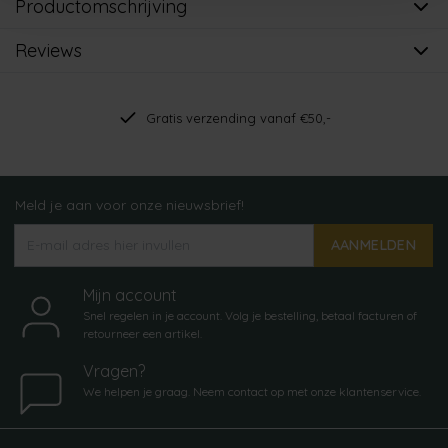
Productomschrijving
Reviews
Gratis verzending vanaf €50,-
Meld je aan voor onze nieuwsbrief!
AANMELDEN
Mijn account
Snel regelen in je account. Volg je bestelling, betaal facturen of
retourneer een artikel.
Vragen?
We helpen je graag. Neem contact op met onze klantenservice.