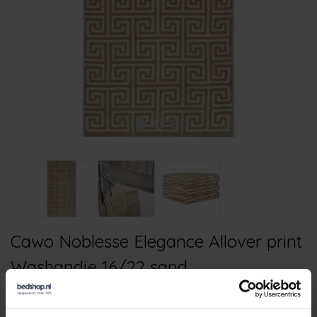
Cawo Noblesse Elegance Allover print
Washandje 16/22 sand
€6,50