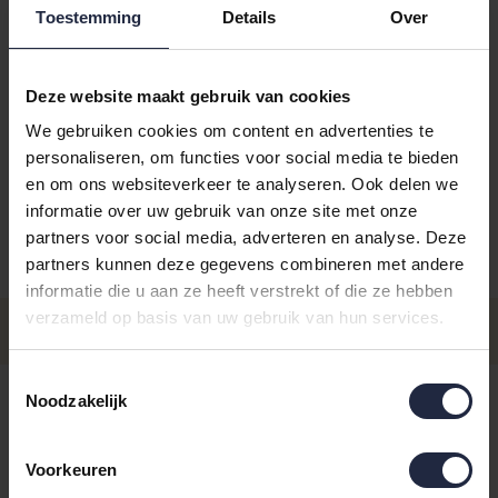
Toestemming
Details
Over
Deze website maakt gebruik van cookies
We gebruiken cookies om content en advertenties te
Kies je kleur:
sand
personaliseren, om functies voor social media te bieden
en om ons websiteverkeer te analyseren. Ook delen we
informatie over uw gebruik van onze site met onze
partners voor social media, adverteren en analyse. Deze
partners kunnen deze gegevens combineren met andere
Aantal
Maat
Prijs
informatie die u aan ze heeft verstrekt of die ze hebben
verzameld op basis van uw gebruik van hun services.
€6,5
Washandje 16/22
- Levertijd: 4-8 werkdagen
Incl. BTW
Toestemmingsselectie
Gastendoekje 30/50
€7,95
Noodzakelijk
Op voorraad - Levertijd: voor 16.00
uur besteld ma t/m vrij, dezelfde
Incl. BTW
dag verzonden
Voorkeuren
€47,95
Badlaken 80/150