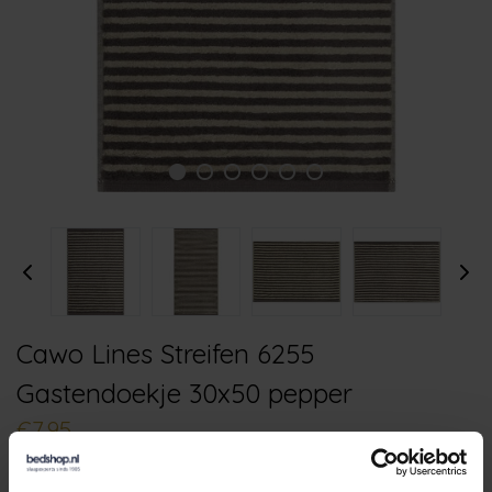
Cawo Lines Streifen 6255
Gastendoekje 30x50 pepper
€7,95