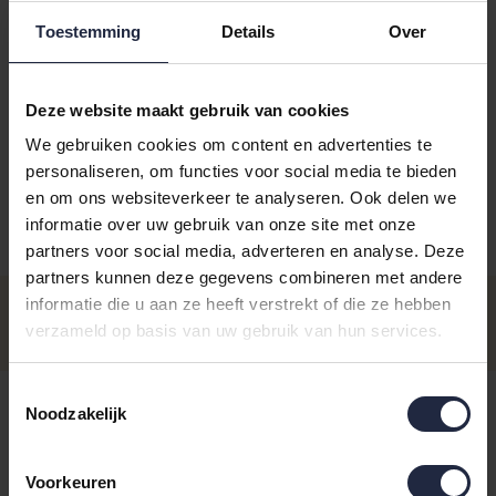
Toestemming
Details
Over
Deze website maakt gebruik van cookies
Kies je kleur:
pepper
We gebruiken cookies om content en advertenties te
personaliseren, om functies voor social media te bieden
en om ons websiteverkeer te analyseren. Ook delen we
informatie over uw gebruik van onze site met onze
partners voor social media, adverteren en analyse. Deze
Aantal
Maat
Prijs
partners kunnen deze gegevens combineren met andere
Gastendoekje 30x50
informatie die u aan ze heeft verstrekt of die ze hebben
€7,95
Op voorraad - Levertijd: voor 16.00
verzameld op basis van uw gebruik van hun services.
uur besteld ma t/m vrij, dezelfde
Incl. BTW
dag verzonden
Handdoek 50x100
Toestemmingsselectie
€17,95
Noodzakelijk
Op voorraad - Levertijd: voor 16.00
uur besteld ma t/m vrij, dezelfde
Incl. BTW
dag verzonden
Voorkeuren
€47,95
Badlaken 80x150