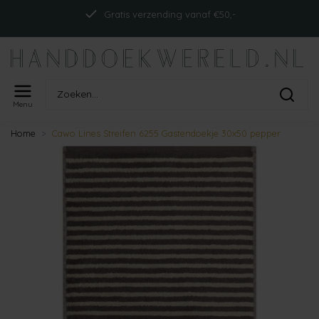
Gratis verzending vanaf €50,-
Menu
Home
Cawo Lines Streifen 6255 Gastendoekje 30x50 pepper