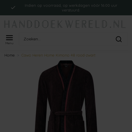
Indien op voorraad, op werkdagen vóór 16:00 uur
verstuurd.
Menu
Home
Cawo Heren Home Kimono 48 rood-zwart