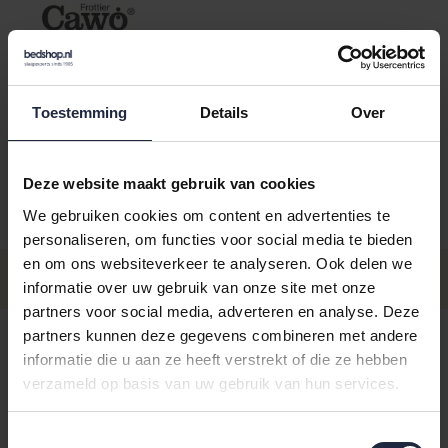
Kies je kleur:
rood-zwart
Toestemming
Details
Over
Deze website maakt gebruik van cookies
We gebruiken cookies om content en advertenties te
Aantal
Maat
Prijs
personaliseren, om functies voor social media te bieden
en om ons websiteverkeer te analyseren. Ook delen we
€159,9
Maat 48
informatie over uw gebruik van onze site met onze
- Levertijd: 4-8 werkdagen
Incl. BTW
partners voor social media, adverteren en analyse. Deze
€159,9
Maat 50
partners kunnen deze gegevens combineren met andere
- Levertijd: 4-8 werkdagen
Incl. BTW
informatie die u aan ze heeft verstrekt of die ze hebben
verzameld op basis van uw gebruik van hun services.
€159,9
Maat 52
- Levertijd: 4-8 werkdagen
Incl. BTW
Toestemmingsselectie