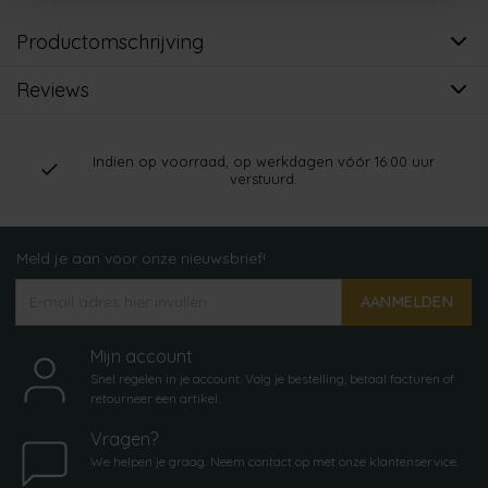
Productomschrijving
Reviews
Indien op voorraad, op werkdagen vóór 16:00 uur
verstuurd.
Meld je aan voor onze nieuwsbrief!
AANMELDEN
Mijn account
Snel regelen in je account. Volg je bestelling, betaal facturen of
retourneer een artikel.
Vragen?
We helpen je graag. Neem contact op met onze klantenservice.