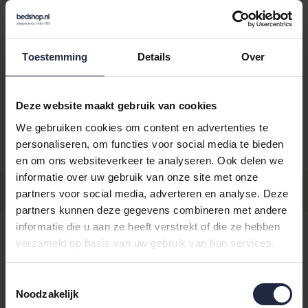
Toestemming
Details
Over
Kies je kleur:
flanell
Deze website maakt gebruik van cookies
We gebruiken cookies om content en advertenties te
personaliseren, om functies voor social media te bieden
Aantal
Maat
Prijs
en om ons websiteverkeer te analyseren. Ook delen we
informatie over uw gebruik van onze site met onze
€89,99
Maat XL
partners voor social media, adverteren en analyse. Deze
- Levertijd: 5-10 dagen
Incl. BTW
partners kunnen deze gegevens combineren met andere
€89,99
informatie die u aan ze heeft verstrekt of die ze hebben
Maat L
- Levertijd: 5-10 dagen
Incl. BTW
verzameld op basis van uw gebruik van hun services.
€89,99
Maat S
Toestemmingsselectie
- Levertijd: 5-10 dagen
Incl. BTW
Noodzakelijk