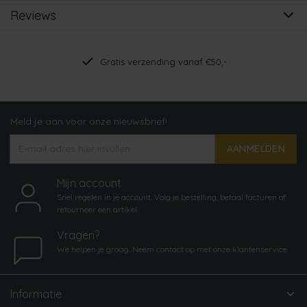
Reviews
Gratis verzending vanaf €50,-
Meld je aan voor onze nieuwsbrief!
AANMELDEN
Mijn account
Snel regelen in je account. Volg je bestelling, betaal facturen of
retourneer een artikel.
Vragen?
We helpen je graag. Neem contact op met onze klantenservice.
Informatie