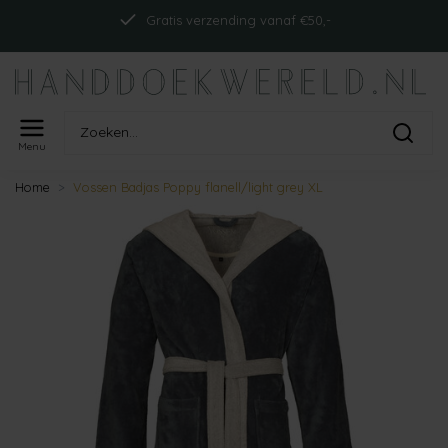
Gratis verzending vanaf €50,-
Menu
Home
Vossen Badjas Poppy flanell/light grey XL