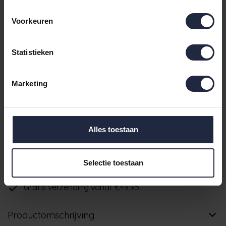
€89,99
Maat M
- Levertijd: 5-10 dagen
Incl. BTW
Voorkeuren
€89,99
Maat XS
- Levertijd: 5-10 dagen
Incl. BTW
Statistieken
€99,99
Maat XXL
- Levertijd: 5-10 dagen
Incl. BTW
Marketing
5-10 dagen
IN DE WINKELWAGEN
Alles toestaan
Ruim aanbod badtextiel
Selectie toestaan
Verzending binnen 24 uur indien voorradig
Gratis verzending vanaf €49,95
Productomschrijving