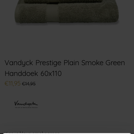
Vandyck Prestige Plain Smoke Green
Handdoek 60x110
€11,95
€14,95
Kies je kleur:
smokegreen