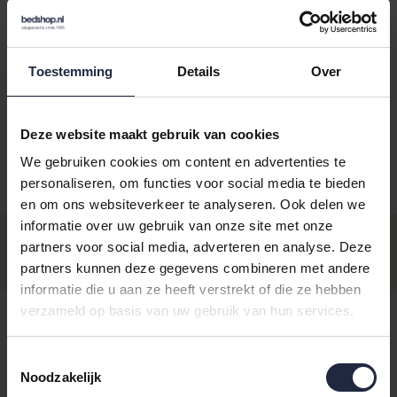
Toestemming
Details
Over
Deze website maakt gebruik van cookies
We gebruiken cookies om content en advertenties te
personaliseren, om functies voor social media te bieden
Aantal
Maat
Prijs
en om ons websiteverkeer te analyseren. Ook delen we
informatie over uw gebruik van onze site met onze
Handdoek 60x110
€14,95
partners voor social media, adverteren en analyse. Deze
Op voorraad - Levertijd: voor 16.00
€11,95
uur besteld ma t/m vrij, dezelfde
partners kunnen deze gegevens combineren met andere
Incl. BTW
dag verzonden
informatie die u aan ze heeft verstrekt of die ze hebben
Washandje 16x22
€3,95
verzameld op basis van uw gebruik van hun services.
Op voorraad - Levertijd: voor 16.00
€2,95
uur besteld ma t/m vrij, dezelfde
Incl. BTW
dag verzonden
Toestemmingsselectie
Noodzakelijk
Gastendoekje 40x60
€5,95