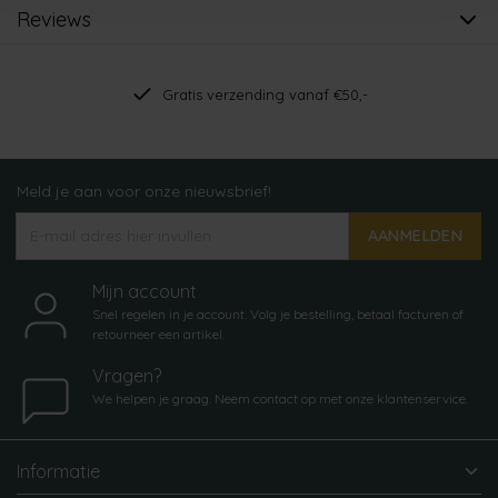
Reviews
Gratis verzending vanaf €50,-
Meld je aan voor onze nieuwsbrief!
AANMELDEN
Mijn account
Snel regelen in je account. Volg je bestelling, betaal facturen of
retourneer een artikel.
Vragen?
We helpen je graag. Neem contact op met onze klantenservice.
Informatie