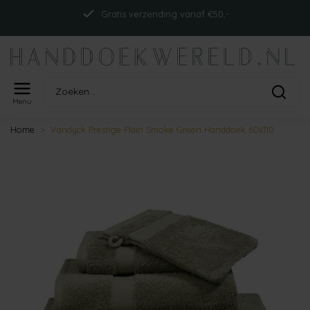
Gratis verzending vanaf €50,-
Menu
Home
Vandyck Prestige Plain Smoke Green Handdoek 60x110