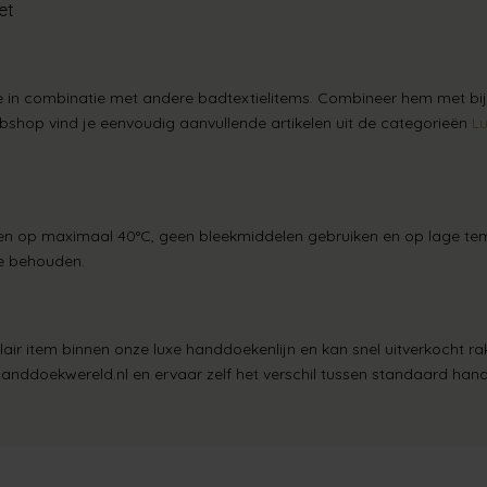
et
ze in combinatie met andere badtextielitems. Combineer hem met b
ebshop vind je eenvoudig aanvullende artikelen uit de categorieën
L
sen op maximaal 40°C, geen bleekmiddelen gebruiken en op lage tem
te behouden.
ir item binnen onze luxe handdoekenlijn en kan snel uitverkocht r
ddoekwereld.nl en ervaar zelf het verschil tussen standaard hand