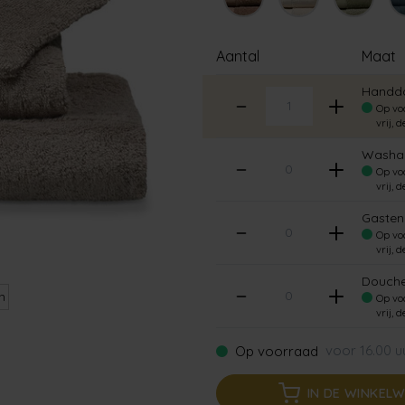
Aantal
Maat
Handdo
Op voo
vrij, 
Washan
Op voo
vrij, 
Gasten
Op voo
vrij, 
Douche
n
Op voo
vrij, 
voor 16.00 u
Op voorraad
IN DE WINKEL