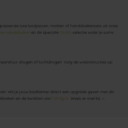
ijpassende luxe badjassen, matten of handdoekensets uit onze
uxe Handdoeken
en de speciale
Outlet
selectie waar je soms
peratuur drogen of luchtdrogen. Volg de wasinstructies op
aken. Wil je jouw badkamer direct een upgrade geven met dit
doeken en de kwaliteit van
Vandyck
. Wees er snel bij —