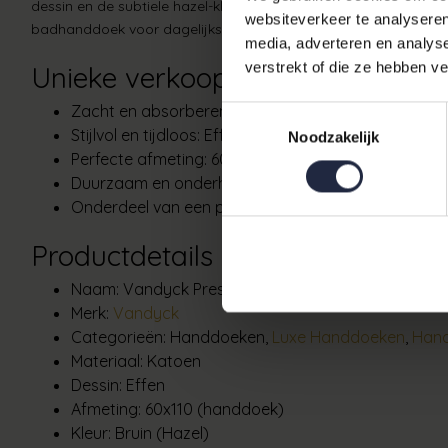
dessin en de subtiele hazel-kleur passen moeiteloos bij zowel m
websiteverkeer te analyseren
badhanddoek voor dagelijks gebruik zoekt: deze handdoek staat
media, adverteren en analys
verstrekt of die ze hebben v
Unieke verkooppunten
Zacht en absorberend:
Gemaakt van kwalitatief ka
Toestemmingsselectie
Stijlvol en tijdloos:
Effen dessin in de rustgevende kl
Noodzakelijk
Perfecte afmeting:
60x110 cm — royaal formaat voor
Duurzaam en onderhoudsvriendelijk:
eenvoudig te w
Onderdeel van een premium collectie:
onderdeel van
Productdetails
Naam: Vandyck Prestige Plain Hazel Handdoek 60x
Merk:
Vandyck
Categorieën: Handdoeken,
Luxe Handdoeken
,
Hand
Materiaal: Katoen
Dessin: Effen
Afmeting: 60x110 (handdoek)
Kleur: Bruin (Hazel)