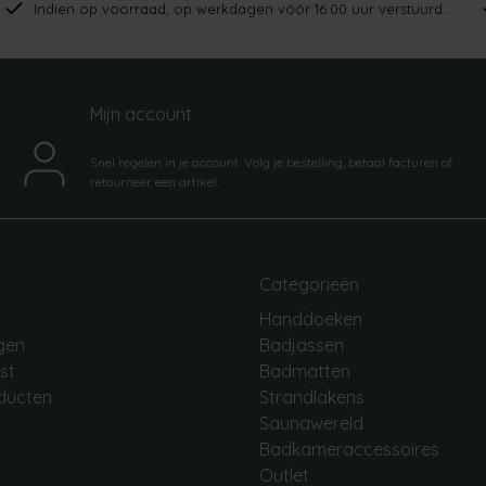
Indien op voorraad, op werkdagen vóór 16:00 uur verstuurd.
Mijn account
Snel regelen in je account. Volg je bestelling, betaal facturen of
retourneer een artikel.
Categorieën
Handdoeken
ngen
Badjassen
jst
Badmatten
oducten
Strandlakens
Saunawereld
Badkameraccessoires
Outlet