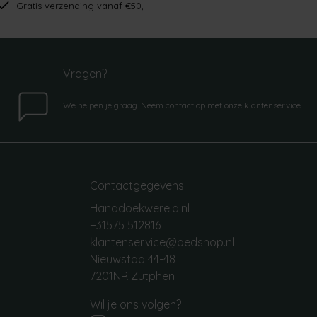
Gratis verzending vanaf €50,-
Vragen?
We helpen je graag. Neem contact op met onze klantenservice.
Contactgegevens
Handdoekwereld.nl
+31575 512816
klantenservice@bedshop.nl
Nieuwstad 44-48
7201NR Zutphen
Wil je ons volgen?