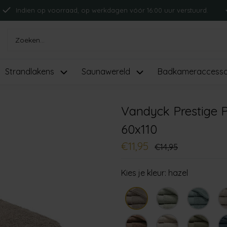
Indien op voorraad, op werkdagen vóór 16:00 uur verstuurd.
Strandlakens
Saunawereld
Badkameraccesso
Vandyck Prestige 
60x110
€11,95
€14,95
Kies je kleur:
hazel