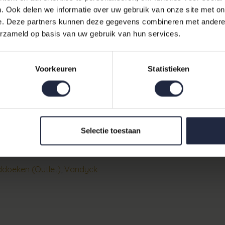
oderne als klassieke interieurs. Of je nu je spa-ervaring thuis wilt 
. Ook delen we informatie over uw gebruik van onze site met on
 garant voor een luxe gevoel bij elk gebruik.
e. Deze partners kunnen deze gegevens combineren met andere i
erzameld op basis van uw gebruik van hun services.
toen voor direct comfort en goede vochtopname.
eur hazel (bruin) dat gemakkelijk combineert met andere bad
Voorkeuren
Statistieken
 dagelijks gebruik, sauna of als badhanddoek voor gasten.
assen en te onderhouden, behoudt kleur en zachtheid bij co
 de prestigieuze Vandyck-lijn voor wie waarde hecht aan kwa
Selectie toestaan
110
doeken (Outlet)
,
Vandyck