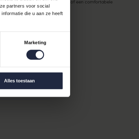
versterken, je gasten wilt verwennen of een comfortabele
ze partners voor social
nformatie die u aan ze heeft
textielitems.
Marketing
rrect wassen.
liteit en design.
Alles toestaan