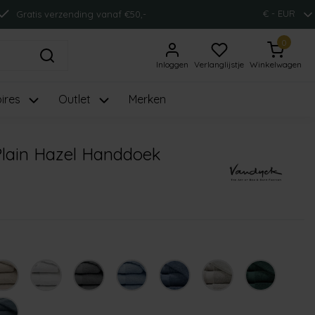
€ - EUR
Gratis verzending vanaf €50,-
0
Inloggen
Verlanglijstje
Winkelwagen
ires
Outlet
Merken
Plain Hazel Handdoek