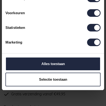
Douchelaken 70x140
€23,95
Op voorraad - Levertijd: voor 16.00
€16,95
uur besteld ma t/m vrij, dezelfde
Voorkeuren
Incl. BTW
dag verzonden
€39,95
Statistieken
Badlaken 90x180
€29,95
- Levertijd: 3-7 werkdagen
Incl. BTW
Marketing
Op voorraad
voor 16.00 uur besteld ma t/m vrij, dezelfde dag verzonden
IN DE WINKELWAGEN
Alles toestaan
Ruim aanbod badtextiel
Selectie toestaan
Verzending binnen 24 uur indien voorradig
Gratis verzending vanaf €49,95