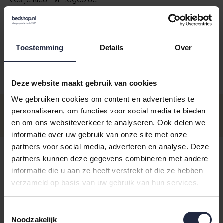
Toestemming
Details
Over
Aantal
Maat
Prijs
Deze website maakt gebruik van cookies
We gebruiken cookies om content en advertenties te
Handdoek 60x110
€14,95
personaliseren, om functies voor social media te bieden
Op voorraad - Levertijd: voor 16.00
€11,95
uur besteld ma t/m vrij, dezelfde
en om ons websiteverkeer te analyseren. Ook delen we
Incl. BTW
dag verzonden
informatie over uw gebruik van onze site met onze
Washandje 16x22
partners voor social media, adverteren en analyse. Deze
€3,95
Op voorraad - Levertijd: voor 16.00
partners kunnen deze gegevens combineren met andere
€2,95
uur besteld ma t/m vrij, dezelfde
Incl. BTW
informatie die u aan ze heeft verstrekt of die ze hebben
dag verzonden
verzameld op basis van uw gebruik van hun services.
Gastendoekje 40x60
€5,95
Op voorraad - Levertijd: voor 16.00
€4,95
uur besteld ma t/m vrij, dezelfde
Toestemmingsselectie
Incl. BTW
dag verzonden
Noodzakelijk