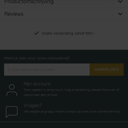
Productomschrijving
Reviews
Gratis verzending vanaf €50,-
Meld je aan voor onze nieuwsbrief!
AANMELDEN
Mijn account
Snel regelen in je account. Volg je bestelling, betaal facturen of
retourneer een artikel.
Vragen?
We helpen je graag. Neem contact op met onze klantenservice.