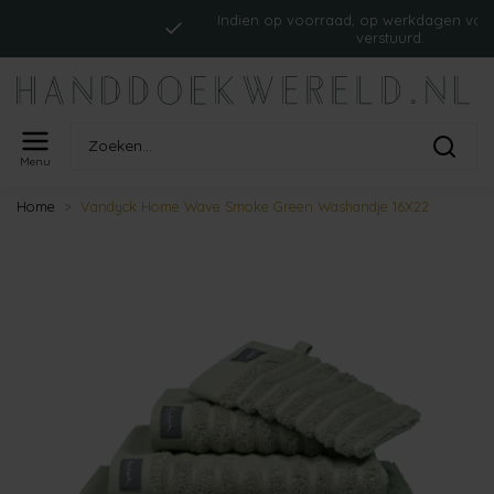
Indien op voorraad, op werkdagen vóór 16:0
verstuurd.
Menu
Home
Vandyck Home Wave Smoke Green Washandje 16X22