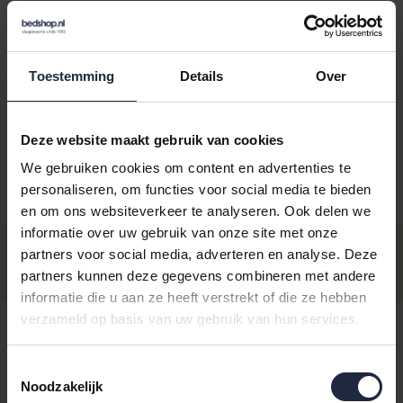
Toestemming
Details
Over
Kies je kleur:
smokegreen
Deze website maakt gebruik van cookies
We gebruiken cookies om content en advertenties te
personaliseren, om functies voor social media te bieden
Aantal
Maat
Prijs
en om ons websiteverkeer te analyseren. Ook delen we
informatie over uw gebruik van onze site met onze
Washandje 16x22
€4,45
partners voor social media, adverteren en analyse. Deze
Op voorraad - Levertijd: voor 16.00
uur besteld ma t/m vrij, dezelfde
Incl. BTW
partners kunnen deze gegevens combineren met andere
dag verzonden
informatie die u aan ze heeft verstrekt of die ze hebben
Gastendoekje 40x60
verzameld op basis van uw gebruik van hun services.
€5,95
Op voorraad - Levertijd: voor 16.00
uur besteld ma t/m vrij, dezelfde
Incl. BTW
dag verzonden
Toestemmingsselectie
Noodzakelijk
Handdoek 60x110