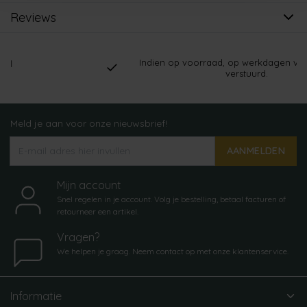
Reviews
Indien op voorraad, op werkdagen vóór 16:
verstuurd.
Meld je aan voor onze nieuwsbrief!
AANMELDEN
Mijn account
Snel regelen in je account. Volg je bestelling, betaal facturen of
retourneer een artikel.
Vragen?
We helpen je graag. Neem contact op met onze klantenservice.
Informatie