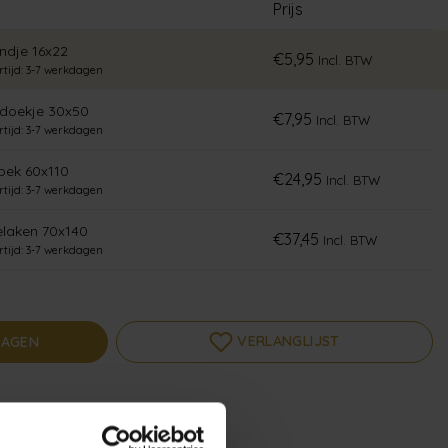
Prijs
dje 16x22
€5,95
Incl. BTW
rtijd: 3-7 werkdagen
doekje 30x50
€7,95
Incl. BTW
rtijd: 3-7 werkdagen
ek 60x110
€24,95
Incl. BTW
rtijd: 3-7 werkdagen
laken 70x140
€37,45
Incl. BTW
rtijd: 3-7 werkdagen
VERLANGLIJST
WAGEN
l
r indien voorradig