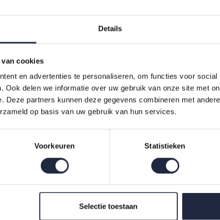
Gratis verzending vanaf
Details
 van cookies
ent en advertenties te personaliseren, om functies voor social
. Ook delen we informatie over uw gebruik van onze site met on
e. Deze partners kunnen deze gegevens combineren met andere i
erzameld op basis van uw gebruik van hun services.
shandje
leachedsand washandje
. Dit prachtige washandje, met een afmeting 
Voorkeuren
Statistieken
katoen, is dit washandje niet alleen functioneel, maar ook een st
, wat zorgt voor een luxe gevoel op je huid.
een moderne en elegante uitstraling aan je badkamer.
Selectie toestaan
uik, in de sauna of zelfs voor een dagje strand.