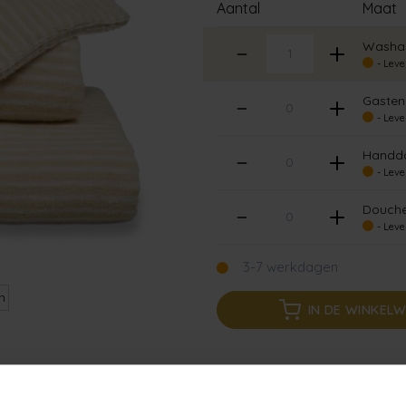
Aantal
Maat
Washan
- Leve
Gasten
- Leve
Handdo
- Leve
Douche
- Leve
3-7 werkdagen
n
IN DE WINKEL
Ruim aanbod badtextie
Verzending binnen 24 uu