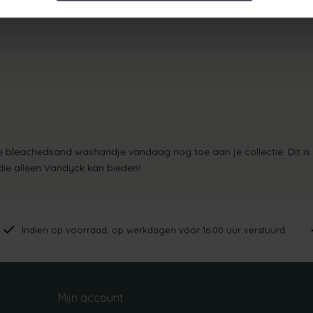
wasbaar en behoudt zijn kwaliteit, zelfs na meerdere wasbe
ne bleachedsand washandje
vandaag nog toe aan je collectie. Dit 
l die alleen Vandyck kan bieden!
Indien op voorraad, op werkdagen vóór 16:00 uur verstuurd.
Mijn account