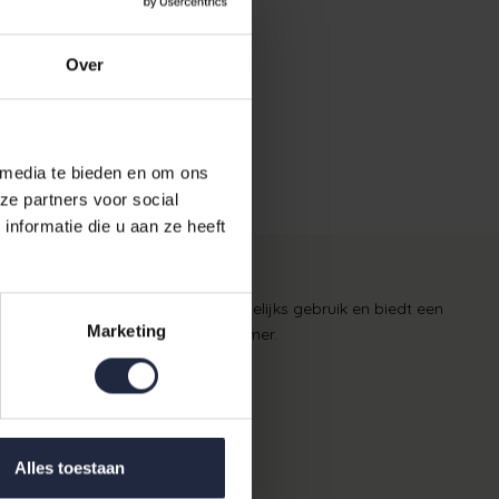
 €49,95
Over
 media te bieden en om ons
ze partners voor social
nformatie die u aan ze heeft
van 16x22 cm, is perfect voor dagelijks gebruik en biedt een
Marketing
ijlvolle aanvulling op jouw badkamer.
Alles toestaan