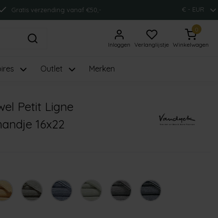
€ - EUR
Gratis verzending vanaf €50,-
0
Inloggen
Verlanglijstje
Winkelwagen
ires
Outlet
Merken
l Petit Ligne
andje 16x22