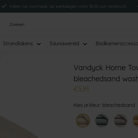
Indien op voorraad, op werkdagen vóór 16:00 uur verstuurd.
Strandlakens
Saunawereld
Badkameraccesso
2
Vandyck Home Towe
bleachedsand wash
€5,95
Kies je kleur:
bleachedsand