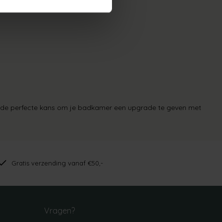
urten.
is de perfecte kans om je badkamer een upgrade te geven met
Gratis verzending vanaf €50,-
Vragen?