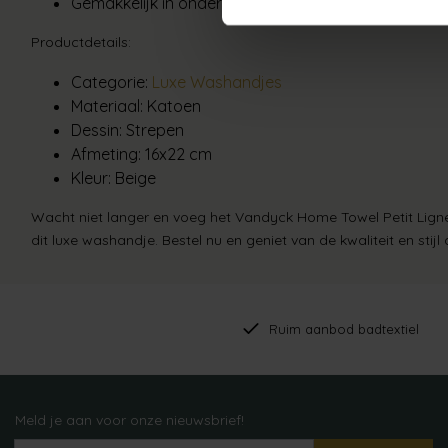
Gemakkelijk in onderhoud:
Dit washandje is machine
Productdetails:
Categorie:
Luxe Washandjes
Materiaal:
Katoen
Dessin:
Strepen
Afmeting:
16x22 cm
Kleur:
Beige
Wacht niet langer en voeg het
Vandyck Home Towel Petit Lig
dit luxe washandje. Bestel nu en geniet van de kwaliteit en stij
Ruim aanbod badtextiel
Meld je aan voor onze nieuwsbrief!