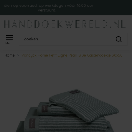
 voorraad, op werkdagen vóór 16:00 uur
Grat
verstuurd.
Menu
Home
Vandyck Home Petit Ligne Pearl Blue Gastendoekje 30x50