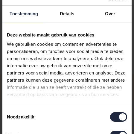
Toestemming
Details
Over
Kies je kleur:
pearlblue
Deze website maakt gebruik van cookies
We gebruiken cookies om content en advertenties te
personaliseren, om functies voor social media te bieden
en om ons websiteverkeer te analyseren. Ook delen we
informatie over uw gebruik van onze site met onze
Aantal
Maat
Prijs
partners voor social media, adverteren en analyse. Deze
Gastendoekje 30x50
partners kunnen deze gegevens combineren met andere
€7,95
Op voorraad - Levertijd: voor 16.00
informatie die u aan ze heeft verstrekt of die ze hebben
uur besteld ma t/m vrij, dezelfde
Incl. BTW
verzameld op basis van uw gebruik van hun services.
dag verzonden
€5,95
Washandje 16x22
Toestemmingsselectie
- Levertijd: 3-7 werkdagen
Incl. BTW
Noodzakelijk
€24,95
Handdoek 60x110
- Levertijd: 3-7 werkdagen
Incl. BTW