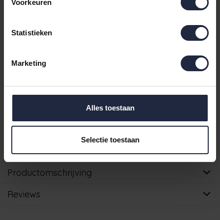
Voorkeuren
€37,45
Douchelaken 70x140
- Levertijd: 3-7 werkdagen
Incl. BTW
Statistieken
Op voorraad
voor 16.00 uur besteld ma t/m vrij, dezelfde dag verzonden
Marketing
IN DE WINKELWAGEN
Alles toestaan
Ruim aanbod badtextiel
Verzending binnen 24 uur indien voorradig
Selectie toestaan
Gratis verzending vanaf €49,95
Productomschrijving
Reviews