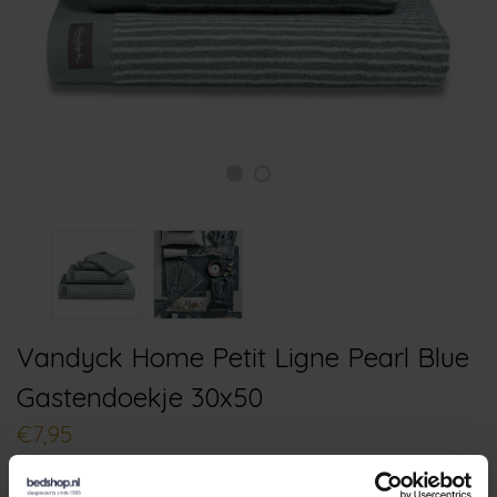
Vandyck Home Petit Ligne Pearl Blue
Gastendoekje 30x50
€7,95