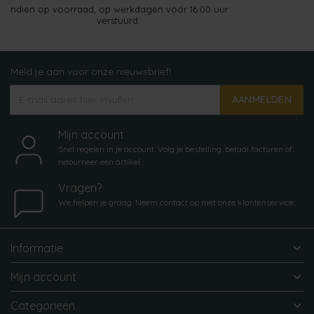
p voorraad, op werkdagen vóór 16:00 uur
Gr
verstuurd.
Meld je aan voor onze nieuwsbrief!
AANMELDEN
Mijn account
Snel regelen in je account. Volg je bestelling, betaal facturen of
retourneer een artikel.
Vragen?
We helpen je graag. Neem contact op met onze klantenservice.
Informatie
Mijn account
Categorieën