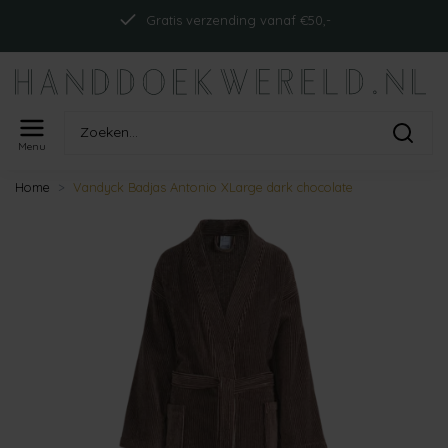
Gratis verzending vanaf €50,-
Menu
Home
Vandyck Badjas Antonio XLarge dark chocolate