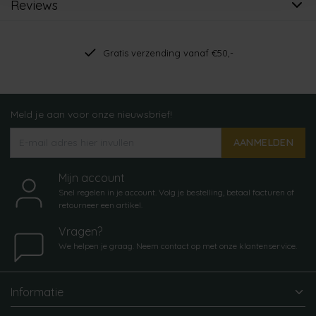
Reviews
Gratis verzending vanaf €50,-
Meld je aan voor onze nieuwsbrief!
AANMELDEN
Mijn account
Snel regelen in je account. Volg je bestelling, betaal facturen of
retourneer een artikel.
Vragen?
We helpen je graag. Neem contact op met onze klantenservice.
Informatie