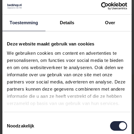
Toestemming
Details
Over
Kies je kleur:
darkchocolate
Deze website maakt gebruik van cookies
We gebruiken cookies om content en advertenties te
personaliseren, om functies voor social media te bieden
en om ons websiteverkeer te analyseren. Ook delen we
Aantal
Maat
Prijs
informatie over uw gebruik van onze site met onze
XLarge
partners voor social media, adverteren en analyse. Deze
€119,95
Op voorraad - Levertijd: voor 16.00
partners kunnen deze gegevens combineren met andere
uur besteld ma t/m vrij, dezelfde
Incl. BTW
dag verzonden
informatie die u aan ze heeft verstrekt of die ze hebben
verzameld op basis van uw gebruik van hun services.
€119,95
Small
- Levertijd: 3-7 werkdagen
Incl. BTW
Toestemmingsselectie
€119,95
Medium
Noodzakelijk
- Levertijd: 3-7 werkdagen
Incl. BTW