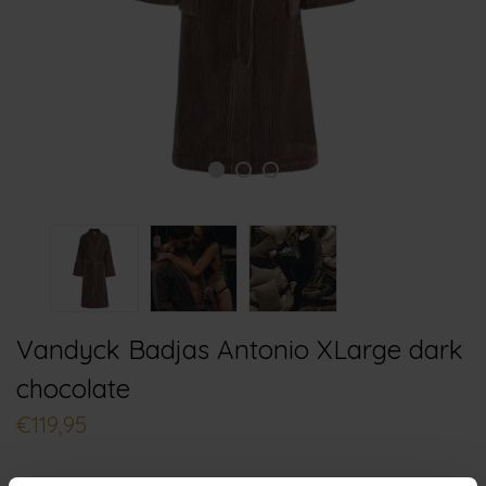
Vandyck Badjas Antonio XLarge dark
chocolate
€119,95