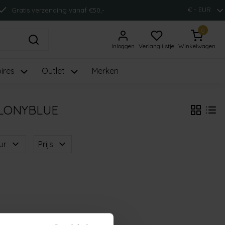
€ - EUR
Gratis verzending vanaf €50,-
0
Inloggen
Verlanglijstje
Winkelwagen
ires
Outlet
Merken
LONYBLUE
ur
Prijs