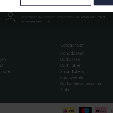
Mijn account
Snel regelen in je account. Volg je bestelling, betaal facturen of
retourneer een artikel.
Categorieën
Handdoeken
ngen
Badjassen
jst
Badmatten
oducten
Strandlakens
Saunawereld
Badkameraccessoires
Outlet