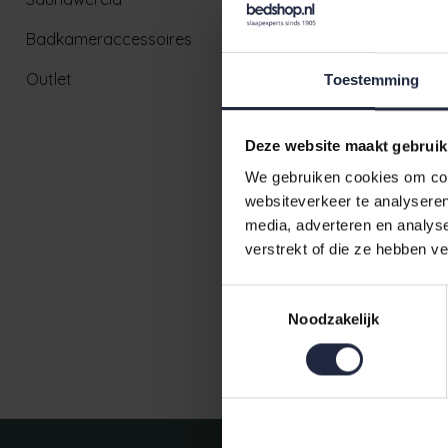
Badkameraccessoires
Outlet
Toestemming
Deze website maakt gebruik
We gebruiken cookies om cont
websiteverkeer te analyseren
De Witte L
media, adverteren en analys
colony blu
verstrekt of die ze hebben v
€29,95
€3
Toestemmingsselectie
Noodzakelijk
Ruim aanbod badtextiel