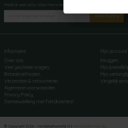
Meld je aan voor onze nieuwsbrief!
AANMELDEN
Informatie
Mijn account
Over ons
Inloggen
Veel gestelde vragen
Mijn bestelli
Betaalmethoden
Mijn verlangli
Verzenden & retourneren
Vergelijk pr
Algemene voorwaarden
Privacy Policy
Samenwerking met Fietskoeriers!
© Copyright 2026 - Handdoekwereld.nl |
Handtuchershop.de