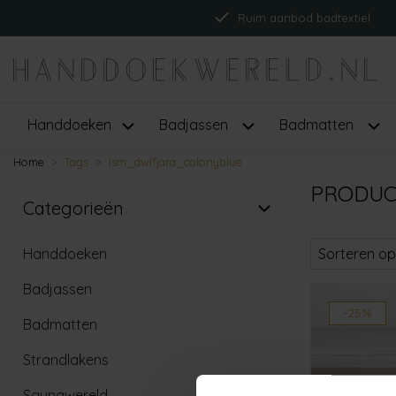
Ruim aanbod badtextiel
Handdoeken
Badjassen
Badmatten
Home
Tags
ism_dwlfjara_colonyblue
PRODUC
Categorieën
Handdoeken
Sorteren op
Badjassen
-25%
Badmatten
Strandlakens
Saunawereld