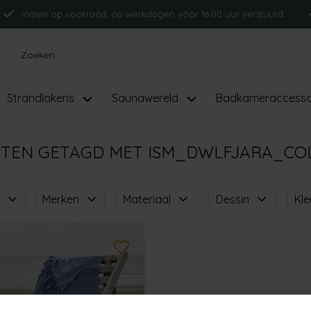
Indien op voorraad, op werkdagen vóór 16:00 uur verstuurd.
Strandlakens
Saunawereld
Badkameraccesso
TEN GETAGD MET ISM_DWLFJARA_CO
Merken
Materiaal
Dessin
Kle