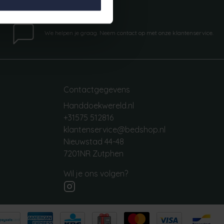
Vragen?
We helpen je graag. Neem contact op met onze klantenservice.
Contactgegevens
Handdoekwereld.nl
+31575 512816
klantenservice@bedshop.nl
Nieuwstad 44-48
7201NR Zutphen
Wil je ons volgen?