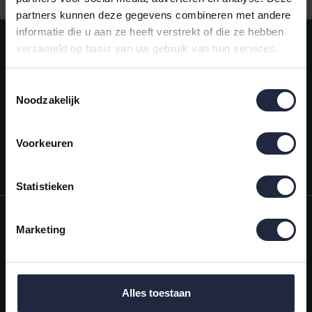
partners kunnen deze gegevens combineren met andere
informatie die u aan ze heeft verstrekt of die ze hebben
Meld je aan voor onze nieuwsbrief!
verzameld op basis van uw gebruik van hun services.
AANMELDEN
Toestemmingsselectie
Noodzakelijk
Mijn account
Snel regelen in je account. Volg je bestelling, betaal facturen of
retourneer een artikel.
Voorkeuren
Vragen?
We helpen je graag. Neem contact op met onze klantenservice.
Statistieken
Informatie
Marketing
Mijn account
Categorieën
Alles toestaan
Contactgegevens