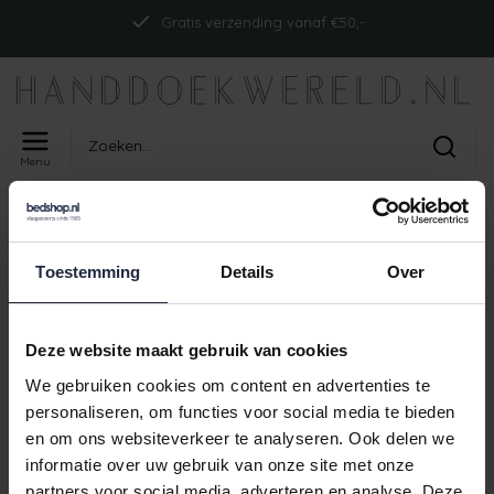
Gratis verzending vanaf €50,-
Menu
Home
Tags
ism-CO015-429
PRODUCTEN GETAGD MET
Toestemming
Details
Over
ISM-CO015-429
Geen producten gevonden!
Deze website maakt gebruik van cookies
We gebruiken cookies om content en advertenties te
personaliseren, om functies voor social media te bieden
en om ons websiteverkeer te analyseren. Ook delen we
Gratis verzending vanaf €50,-
informatie over uw gebruik van onze site met onze
partners voor social media, adverteren en analyse. Deze