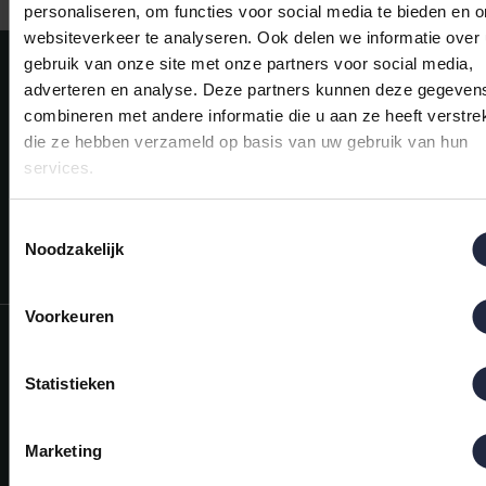
personaliseren, om functies voor social media te bieden en 
websiteverkeer te analyseren. Ook delen we informatie over
Meld je aan voor onze nieuwsbrief!
gebruik van onze site met onze partners voor social media,
adverteren en analyse. Deze partners kunnen deze gegeven
AANMELDEN
combineren met andere informatie die u aan ze heeft verstrek
die ze hebben verzameld op basis van uw gebruik van hun
Mijn account
services.
Snel regelen in je account. Volg je bestelling, betaal facturen of
retourneer een artikel.
Toestemmingsselectie
Vragen?
Noodzakelijk
We helpen je graag. Neem contact op met onze klantenservice.
Voorkeuren
Informatie
Mijn account
Statistieken
Categorieën
Marketing
Contactgegevens