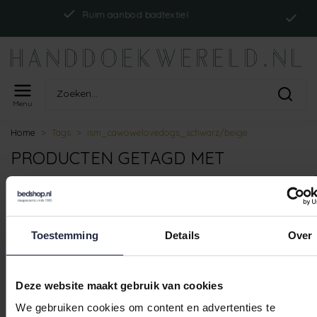
In
Ruim aanbod badtextiel
Menu
Home
Tags
ism_cawowelovedogs_schwarz/beige
PRODUCTEN GETAGD MET
ISM_CAWOWELOVEDOGS_SCHWARZ/
Geen producten gevonden!
Toestemming
Details
Over
Deze website maakt gebruik van cookies
I
Ruim aanbod badtextiel
We gebruiken cookies om content en advertenties te