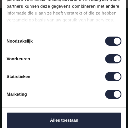
partners kunnen deze gegevens combineren met andere
informatie die u aan ze heeft verstrekt of die ze hebben
Meld je aan voor onze nieuwsbrief!
verzameld op basis van uw gebruik van hun services.
AANMELDEN
Toestemmingsselectie
Noodzakelijk
Mijn account
Snel regelen in je account. Volg je bestelling, betaal facturen of
retourneer een artikel.
Voorkeuren
Vragen?
We helpen je graag. Neem contact op met onze klantenservice.
Statistieken
Informatie
Marketing
Mijn account
Categorieën
Alles toestaan
Contactgegevens