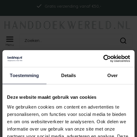
Gratis verzending vanaf €50,-
Menu
Home
Tags
ism_cawonoblesseuni_vanille
PRODUCTEN GETAGD MET
Toestemming
Details
Over
ISM_CAWONOBLESSEUNI_VANILLE
Geen producten gevonden!
Deze website maakt gebruik van cookies
We gebruiken cookies om content en advertenties te
personaliseren, om functies voor social media te bieden
en om ons websiteverkeer te analyseren. Ook delen we
Gratis verzending vanaf €50,-
informatie over uw gebruik van onze site met onze
partners voor social media, adverteren en analyse. Deze