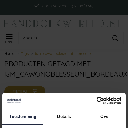
Gratis verzending vanaf €50,-
Menu
Home
Tags
ism_cawonoblesseuni_bordeaux
PRODUCTEN GETAGD MET
ISM_CAWONOBLESSEUNI_BORDEAUX
FILTERS
Toestemming
Details
Over