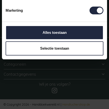
Mijn account
Snel regelen in je account. Volg je bestelling, betaal facturen of
Marketing
retourneer een artikel.
Vragen?
We helpen je graag. Neem contact op met onze klantenservice.
Alles toestaan
Informatie
Selectie toestaan
Mijn account
Categorieën
Contactgegevens
Wil je ons volgen?
© Copyright 2026 - Handdoekwereld.nl |
Handtuchershop.de