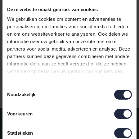
Deze website maakt gebruik van cookies
We gebruiken cookies om content en advertenties te
personaliseren, om functies voor social media te bieden
en om ons websiteverkeer te analyseren. Ook delen we
Cawö Noblesse Uni
Cawö Noblesse Uni
informatie over uw gebruik van onze site met onze
Washandje Bordeaux
Gezichtsdoekje
partners voor social media, adverteren en analyse. Deze
Bordeaux
partners kunnen deze gegevens combineren met andere
€5,50
€5,50
informatie die u aan ze heeft verstrekt of die ze hebben
verzameld op basis van uw gebruik van hun services.
Toestemmingsselectie
Gratis verzending vanaf €50,-
Noodzakelijk
Voorkeuren
Meld je aan voor onze nieuwsbrief!
AANMELDEN
Statistieken