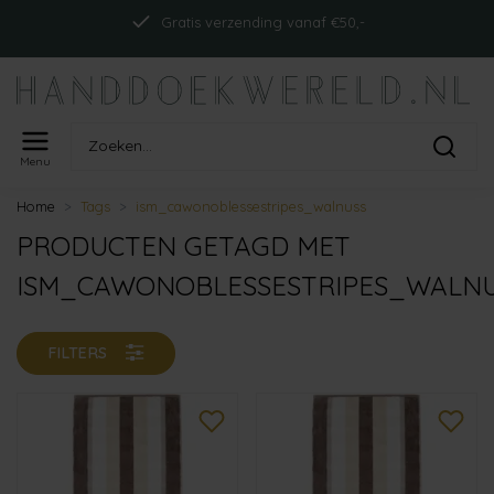
Gratis verzending vanaf €50,-
Menu
Home
Tags
ism_cawonoblessestripes_walnuss
PRODUCTEN GETAGD MET
ISM_CAWONOBLESSESTRIPES_WALN
FILTERS