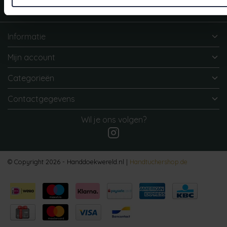
We helpen je graag. Neem contact op met onze klantenservice.
Informatie
Mijn account
Categorieën
Contactgegevens
Wil je ons volgen?
© Copyright 2026 - Handdoekwereld.nl |
Handtuchershop.de