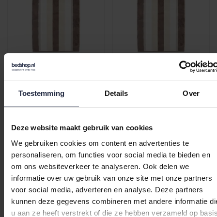
Cawo Noblesse Stripes
Cawo Noblesse Stripes
Gastendoekje 30x50
Badlaken 80x150
walnuss
walnuss
€7,95
€47,95
Toestemming
Details
Over
Deze website maakt gebruik van cookies
We gebruiken cookies om content en advertenties te
personaliseren, om functies voor social media te bieden en
om ons websiteverkeer te analyseren. Ook delen we
informatie over uw gebruik van onze site met onze partners
voor social media, adverteren en analyse. Deze partners
kunnen deze gegevens combineren met andere informatie di
u aan ze heeft verstrekt of die ze hebben verzameld op basi