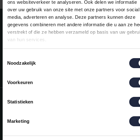
ons websiteverkeer te analyseren. Ook delen we informatie
over uw gebruik van onze site met onze partners voor social
media, adverteren en analyse. Deze partners kunnen deze
Meld je aan voor onze nieuwsbrief!
gegevens combineren met andere informatie die u aan ze he
AANMELDEN
verstrekt of die ze hebben verzameld op basis van uw gebru
van hun services.
Mijn account
Snel regelen in je account. Volg je bestelling, betaal facturen of
Toestemmingsselectie
retourneer een artikel.
Noodzakelijk
Vragen?
We helpen je graag. Neem contact op met onze klantenservice.
Voorkeuren
Informatie
Statistieken
Mijn account
Marketing
Categorieën
Contactgegevens