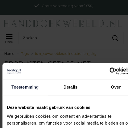
Gratis verzending vanaf €50,-
Menu
Home
Tags
ism_cawonoblesselinesstreifen_sky
PRODUCTEN GETAGD MET
ISM_CAWONOBLESSELINESSTREIFEN
Toestemming
Details
Over
Geen producten gevonden!
Deze website maakt gebruik van cookies
We gebruiken cookies om content en advertenties te
Gratis verzending vanaf €50,-
personaliseren, om functies voor social media te bieden en 