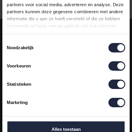
Indien op voorraad, o
 aanbod badtextiel
partners voor social media, adverteren en analyse. Deze
ve
partners kunnen deze gegevens combineren met andere
informatie die u aan ze heeft verstrekt of die ze hebben
verzameld op basis van uw gebruik van hun services.
Meld je aan voor onze nieuwsbrief!
AANMELDEN
Toestemmingsselectie
Noodzakelijk
Mijn account
Snel regelen in je account. Volg je bestelling, betaal facturen of
retourneer een artikel.
Voorkeuren
Vragen?
We helpen je graag. Neem contact op met onze klantenservice.
Statistieken
Informatie
Marketing
Mijn account
Categorieën
Alles toestaan