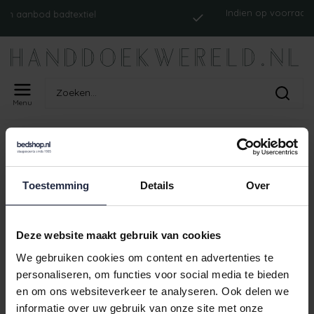
Indien op voorraad, op
aanbod badtextiel
ver
Menu
Home
Tags
ism_cawonoblesse2uni_soft-türkis
PRODUCTEN GETAGD MET
ISM_CAWONOBLESSE2UNI_SOFT-
Toestemming
Details
Over
TÜRKIS
Deze website maakt gebruik van cookies
Geen producten gevonden!
We gebruiken cookies om content en advertenties te
personaliseren, om functies voor social media te bieden
en om ons websiteverkeer te analyseren. Ook delen we
informatie over uw gebruik van onze site met onze