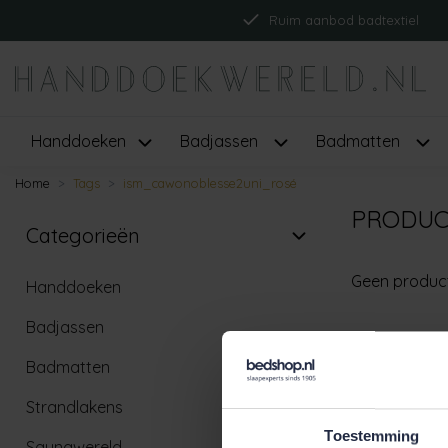
Ruim aanbod badtextiel
Handdoeken
Badjassen
Badmatten
Home
Tags
ism_cawonoblesse2uni_rosé
PRODUC
Categorieën
Geen produc
Handdoeken
Badjassen
Badmatten
Strandlakens
Toestemming
Saunawereld