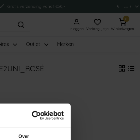
€ - EUR
Gratis verzending vanaf €50,-
0
Inloggen
Verlanglijstje
Winkelwagen
ires
Outlet
Merken
E2UNI_ROSÉ
Over