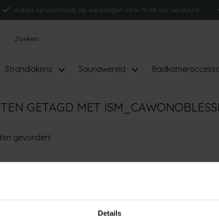
Indien op voorraad, op werkdagen vóór 16:00 uur verstuurd.
Strandlakens
Saunawereld
Badkameraccesso
TEN GETAGD MET ISM_CAWONOBLESS
ten gevonden!
Details