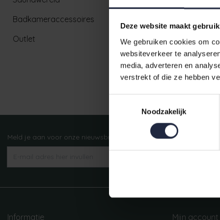
Badkameraccessoires
Deze website maakt gebruik
Outlet
We gebruiken cookies om cont
websiteverkeer te analyseren
media, adverteren en analys
verstrekt of die ze hebben v
Ruim aanbod badtextiel
Toestemmingsselectie
Noodzakelijk
Meld je aan voor onze nieuwsbrief!
AANMELDEN
Informatie
Mijn account