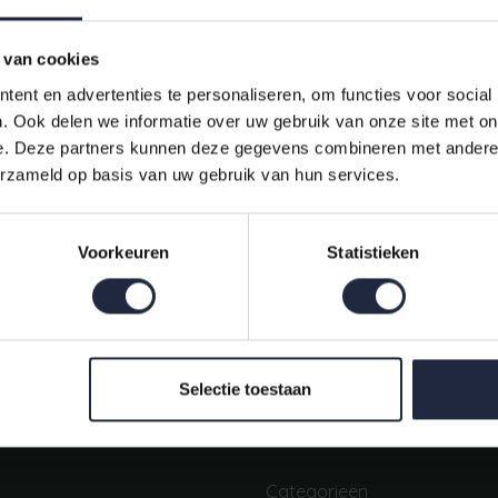
 van cookies
ent en advertenties te personaliseren, om functies voor social
. Ook delen we informatie over uw gebruik van onze site met on
e. Deze partners kunnen deze gegevens combineren met andere i
erzameld op basis van uw gebruik van hun services.
Indien op voorraad, op werkdagen vóór 16:00 uur verstuurd.
Voorkeuren
Statistieken
Mijn account
Snel regelen in je account. Volg je bestelling, betaal facturen of
retourneer een artikel.
Selectie toestaan
Categorieën