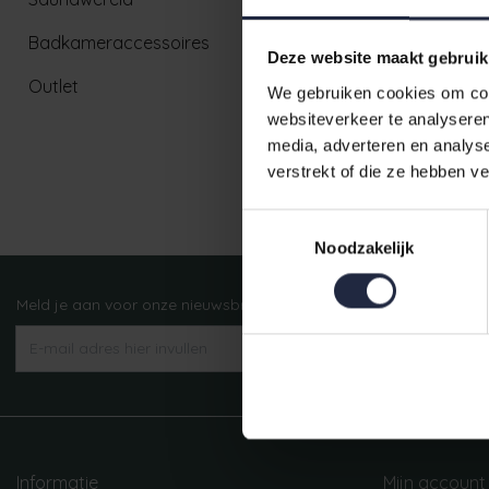
Badkameraccessoires
Deze website maakt gebruik
Outlet
We gebruiken cookies om cont
websiteverkeer te analyseren
media, adverteren en analys
verstrekt of die ze hebben v
Ruim aanbod badtextiel
Toestemmingsselectie
Noodzakelijk
Meld je aan voor onze nieuwsbrief!
AANMELDEN
Informatie
Mijn account