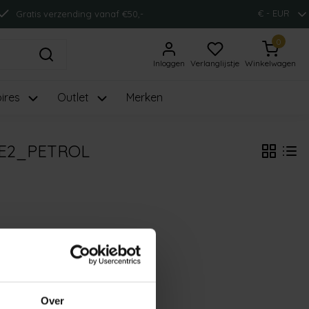
€ - EUR
Gratis verzending vanaf €50,-
0
Inloggen
Verlanglijstje
Winkelwagen
ires
Outlet
Merken
E2_PETROL
Over