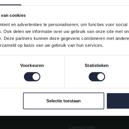
 van cookies
ent en advertenties te personaliseren, om functies voor social
. Ook delen we informatie over uw gebruik van onze site met on
e. Deze partners kunnen deze gegevens combineren met andere i
erzameld op basis van uw gebruik van hun services.
Indien op voorraad, op werkdagen vóór 16:00 uur verstuurd.
Voorkeuren
Statistieken
Mijn account
Snel regelen in je account. Volg je bestelling, betaal facturen of
retourneer een artikel.
Selectie toestaan
Categorieën