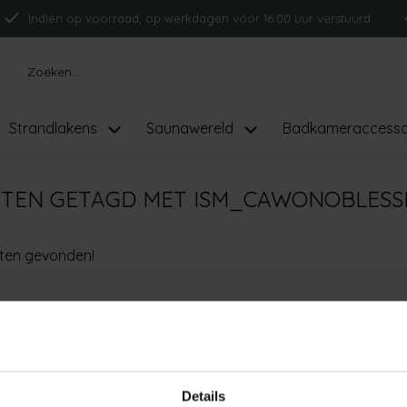
Indien op voorraad, op werkdagen vóór 16:00 uur verstuurd.
Strandlakens
Saunawereld
Badkameraccesso
TEN GETAGD MET ISM_CAWONOBLESS
ten gevonden!
Details