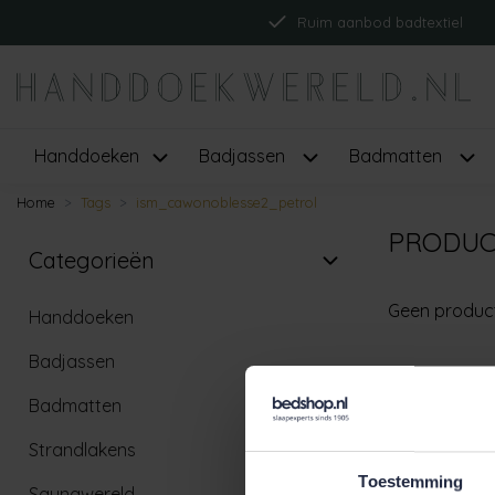
Ruim aanbod badtextiel
Handdoeken
Badjassen
Badmatten
Home
Tags
ism_cawonoblesse2_petrol
PRODUC
Categorieën
Geen produc
Handdoeken
Badjassen
Badmatten
Strandlakens
Toestemming
Saunawereld