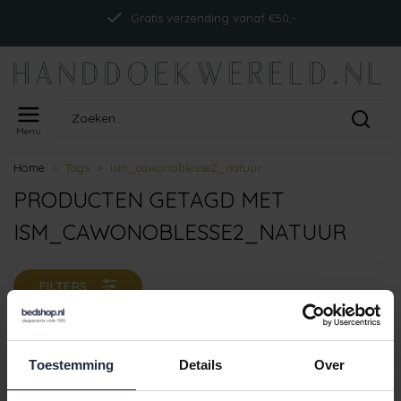
Gratis verzending vanaf €50,-
Menu
Home
Tags
ism_cawonoblesse2_natuur
PRODUCTEN GETAGD MET
ISM_CAWONOBLESSE2_NATUUR
FILTERS
Toestemming
Details
Over