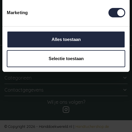
Mijn account
Snel regelen in je account. Volg je bestelling, betaal facturen of
Marketing
retourneer een artikel.
Vragen?
We helpen je graag. Neem contact op met onze klantenservice.
Alles toestaan
Informatie
Selectie toestaan
Mijn account
Categorieën
Contactgegevens
Wil je ons volgen?
© Copyright 2026 - Handdoekwereld.nl |
Handtuchershop.de