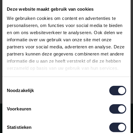
Deze website maakt gebruik van cookies
We gebruiken cookies om content en advertenties te
personaliseren, om functies voor social media te bieden
en om ons websiteverkeer te analyseren. Ook delen we
Cawö Noblesse 2 Uni
informatie over uw gebruik van onze site met onze
Handdoek Natuur
partners voor social media, adverteren en analyse. Deze
partners kunnen deze gegevens combineren met andere
€15,95
informatie die u aan ze heeft verstrekt of die ze hebben
verzameld op basis van uw gebruik van hun services.
Toestemmingsselectie
Gratis verzending vanaf €50,-
Noodzakelijk
Voorkeuren
Meld je aan voor onze nieuwsbrief!
AANMELDEN
Statistieken