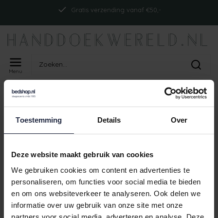
Gratis verzending vanaf €50,-
Menu
Home
Tags
ism_cawomaison_basalt
PRODUCTEN GETAGD MET
Toestemming
Details
Over
ISM_CAWOMAISON_BASALT
Geen producten gevonden!
Deze website maakt gebruik van cookies
We gebruiken cookies om content en advertenties te
personaliseren, om functies voor social media te bieden
en om ons websiteverkeer te analyseren. Ook delen we
Gratis verzending vanaf €50,-
informatie over uw gebruik van onze site met onze
partners voor social media, adverteren en analyse. Deze