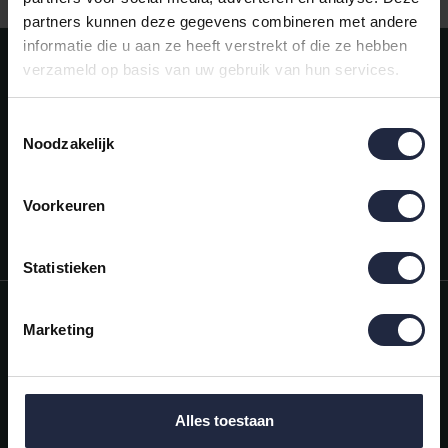
partners kunnen deze gegevens combineren met andere
informatie die u aan ze heeft verstrekt of die ze hebben
Meld je aan voor onze nieuwsbrief!
verzameld op basis van uw gebruik van hun services.
AANMELDEN
Toestemmingsselectie
Noodzakelijk
Mijn account
Snel regelen in je account. Volg je bestelling, betaal facturen of
retourneer een artikel.
Voorkeuren
Vragen?
We helpen je graag. Neem contact op met onze klantenservice.
Statistieken
Informatie
Marketing
Mijn account
Categorieën
Alles toestaan
Contactgegevens