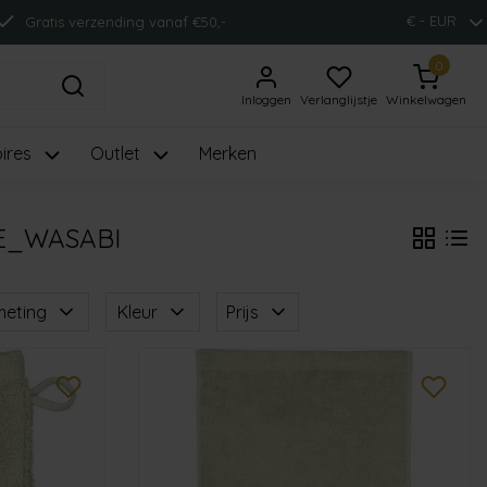
€ - EUR
Gratis verzending vanaf €50,-
0
Inloggen
Verlanglijstje
Winkelwagen
ires
Outlet
Merken
E_WASABI
meting
Kleur
Prijs