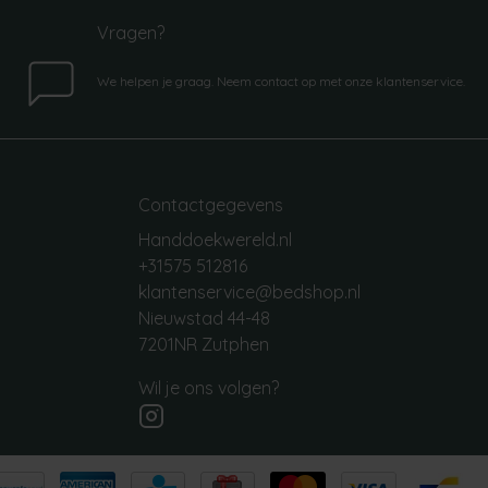
Vragen?
We helpen je graag. Neem contact op met onze klantenservice.
Contactgegevens
Handdoekwereld.nl
+31575 512816
klantenservice@bedshop.nl
Nieuwstad 44-48
7201NR Zutphen
Wil je ons volgen?