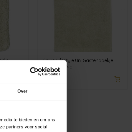
ndje
Cawö Lifestyle Uni Gastendoekje
wasabi 30/50
€6,50
Over
 media te bieden en om ons
ze partners voor social