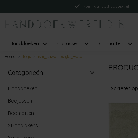
Ruim aanbod badtextiel
Handdoeken
Badjassen
Badmatten
Home
Tags
ism_cawolifestyle_wasabi
PRODUC
Categorieën
Handdoeken
Sorteren op
Badjassen
Badmatten
Strandlakens
Saunawereld