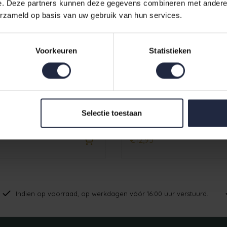
e. Deze partners kunnen deze gegevens combineren met andere i
erzameld op basis van uw gebruik van hun services.
Voorkeuren
Statistieken
tyle Uni Douchelaken
Cawö Lifestyle Uni Handd
Selectie toestaan
/140
50/100
€12,95
Indien op voorraad, op werkdagen vóór 16:00 uur verstuurd.