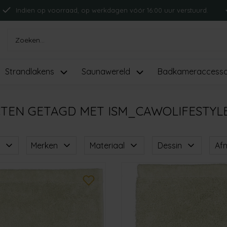
Indien op voorraad, op werkdagen vóór 16:00 uur verstuurd.
Strandlakens
Saunawereld
Badkameraccesso
TEN GETAGD MET ISM_CAWOLIFESTYL
Merken
Materiaal
Dessin
Af