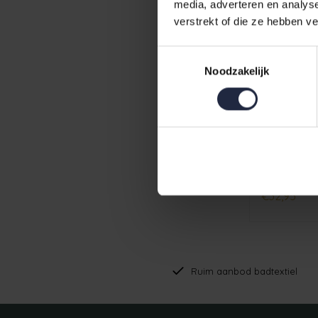
media, adverteren en analys
verstrekt of die ze hebben v
Toestemmingsselectie
Noodzakelijk
Cawö Lifes
wasabi 70
€32,95
Ruim aanbod badtextiel