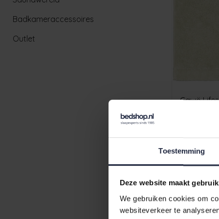
Badkameraccessoires
Outlet
Cawö Lifes
wasabi 30
€4,95
Toestemming
Deze website maakt gebruik
We gebruiken cookies om cont
websiteverkeer te analyseren