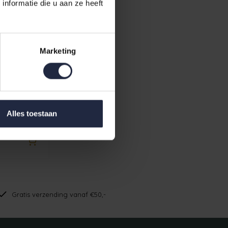
nformatie die u aan ze heeft
Marketing
oek wasabi
Alles toestaan
Gratis verzending vanaf €50,-