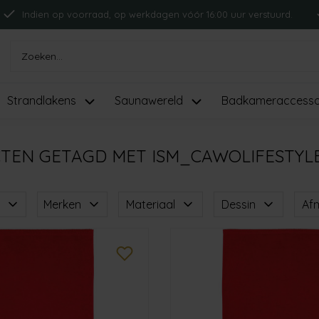
Indien op voorraad, op werkdagen vóór 16:00 uur verstuurd.
Strandlakens
Saunawereld
Badkameraccesso
TEN GETAGD MET ISM_CAWOLIFESTY
Merken
Materiaal
Dessin
Af