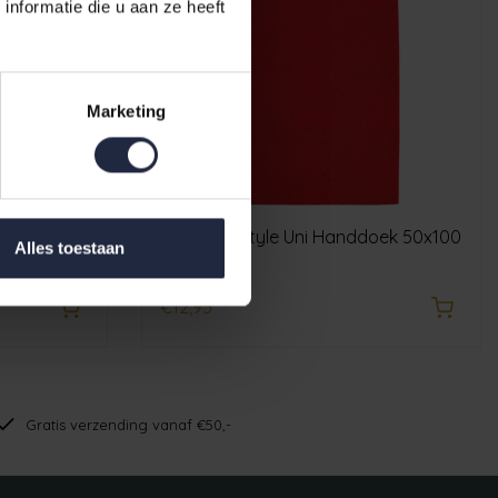
nformatie die u aan ze heeft
Marketing
elaken
Cawo Lifestyle Uni Handdoek 50x100
Alles toestaan
Rood
€12,95
Gratis verzending vanaf €50,-