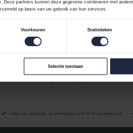
e. Deze partners kunnen deze gegevens combineren met andere i
erzameld op basis van uw gebruik van hun services.
Voorkeuren
Statistieken
tyle Uni Gastendoekje
Cawo Lifestyle Uni Douch
Selectie toestaan
Rood
€32,95
Indien op voorraad, op werkdagen vóór 16:00 uur verstuurd.