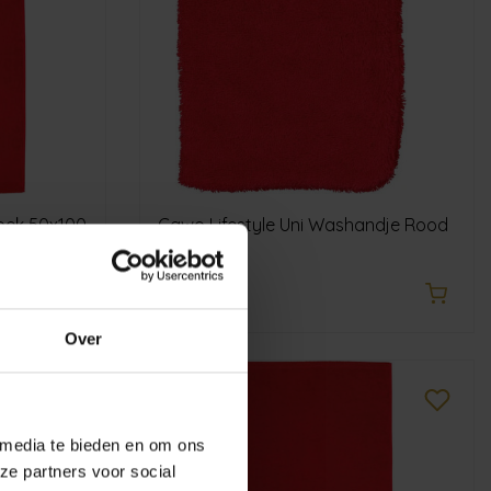
oek 50x100
Cawo Lifestyle Uni Washandje Rood
€4,95
Over
 media te bieden en om ons
ze partners voor social