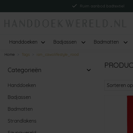
Ruim aanbod badtextiel
Handdoeken
Badjassen
Badmatten
Home
Tags
ism_cawolifestyle_rood
PRODUC
Categorieën
Handdoeken
Sorteren op
Badjassen
Badmatten
Strandlakens
Saunawereld