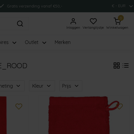
€ - EUR
Gratis verzending vanaf €50,-
0
Inloggen
Verlanglijstje
Winkelwagen
ires
Outlet
Merken
LE_ROOD
meting
Kleur
Prijs