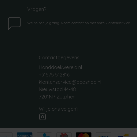
Vragen?
We helpen je graag. Neem contact op met onze klantenservice.
Contactgegevens
Handdoekwereld.nl
+31575 512816
klantenservice@bedshop.nl
Nieuwstad 44-48
7201NR Zutphen
Wil je ons volgen?