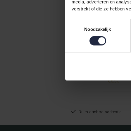
media, adverteren en analys
verstrekt of die ze hebben v
Toestemmingsselectie
Noodzakelijk
Cawo Lifes
Rood
€6,50
Ruim aanbod badtextiel