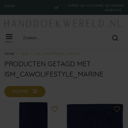
Indien op voorraad, op werkdagen vóó
tiel
verstuurd.
Menu
Home
Tags
ism_cawolifestyle_marine
PRODUCTEN GETAGD MET
ISM_CAWOLIFESTYLE_MARINE
FILTERS