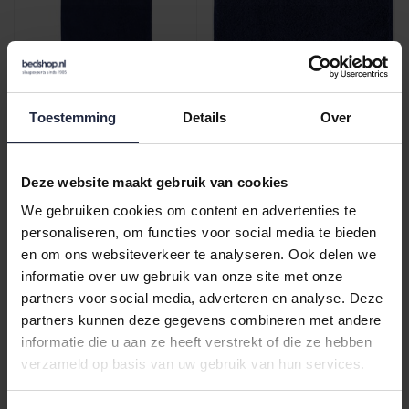
Cawö Lifestyle Uni
Cawö Lifestyle Uni
Toestemming
Details
Over
Douchelaken Marine
Gezichtsdoekje Marine
€32,95
€4,95
Deze website maakt gebruik van cookies
We gebruiken cookies om content en advertenties te
personaliseren, om functies voor social media te bieden
en om ons websiteverkeer te analyseren. Ook delen we
informatie over uw gebruik van onze site met onze
partners voor social media, adverteren en analyse. Deze
partners kunnen deze gegevens combineren met andere
informatie die u aan ze heeft verstrekt of die ze hebben
verzameld op basis van uw gebruik van hun services.