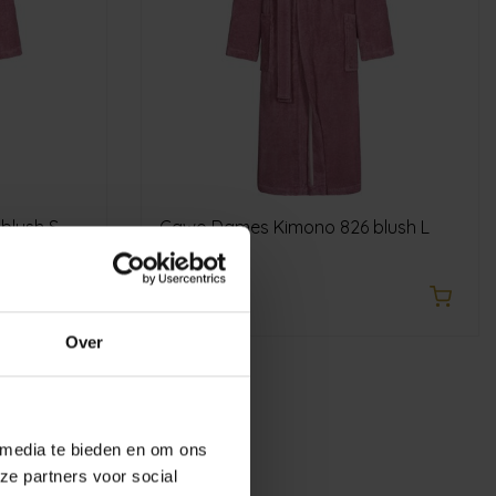
826 blush S
Cawo Dames Kimono 826 blush L
€99,90
Over
 media te bieden en om ons
ze partners voor social