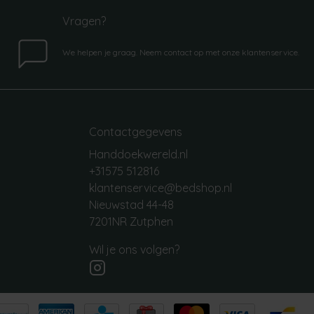
Vragen?
We helpen je graag. Neem contact op met onze klantenservice.
Contactgegevens
Handdoekwereld.nl
+31575 512816
klantenservice@bedshop.nl
Nieuwstad 44-48
7201NR Zutphen
Wil je ons volgen?