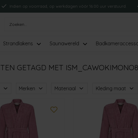
Indien op voorraad, op werkdagen vóór 16:00 uur verstuurd.
Strandlakens
Saunawereld
Badkameraccesso
TEN GETAGD MET ISM_CAWOKIMONO8
Merken
Materiaal
Kleding maat