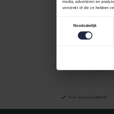
media, adverteren en analys
verstrekt of die ze hebben v
Toestemmingsselectie
Noodzakelijk
€99,90
Ruim aanbod badtextiel