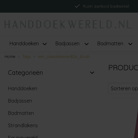
Ruim aanbod badtextiel
Handdoeken
Badjassen
Badmatten
Home
Tags
ism_cawokimono826_blush
PRODUC
Categorieën
Handdoeken
Sorteren op
Badjassen
Badmatten
Strandlakens
Saunawereld