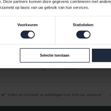
e. Deze partners kunnen deze gegevens combineren met andere i
erzameld op basis van uw gebruik van hun services.
Voorkeuren
Statistieken
Cawo Dames Kimono 826 blush M
Cawo Dames Kimono
Selectie toestaan
€99,90
Indien op voorraad, op werkdagen vóór 16:00 uur verstuurd.