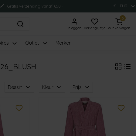
€ - EUR
Gratis verzending vanaf €50,-
0
Inloggen
Verlanglijstje
Winkelwagen
ires
Outlet
Merken
26_BLUSH
Dessin
Kleur
Prijs