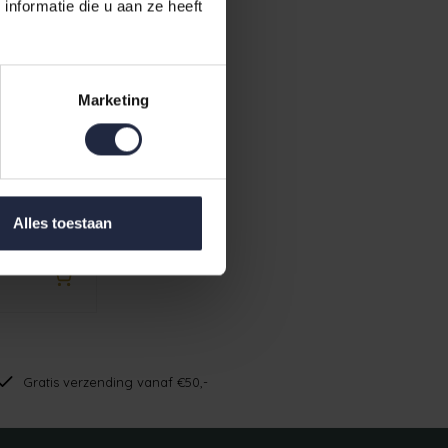
nformatie die u aan ze heeft
Marketing
 826 blush XS
Alles toestaan
Gratis verzending vanaf €50,-