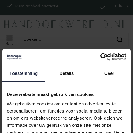
Indien op voo
Ruim aanbod badtextiel
Menu
Home
Tags
ism_cawoheritage_anthrazit
PRODUCTEN GETAGD MET
Toestemming
Details
Over
ISM_CAWOHERITAGE_ANTHRAZIT
Geen producten gevonden!
Deze website maakt gebruik van cookies
We gebruiken cookies om content en advertenties te
personaliseren, om functies voor social media te bieden
en om ons websiteverkeer te analyseren. Ook delen we
Indien op 
Ruim aanbod badtextiel
informatie over uw gebruik van onze site met onze
partners voor social media, adverteren en analyse. Deze