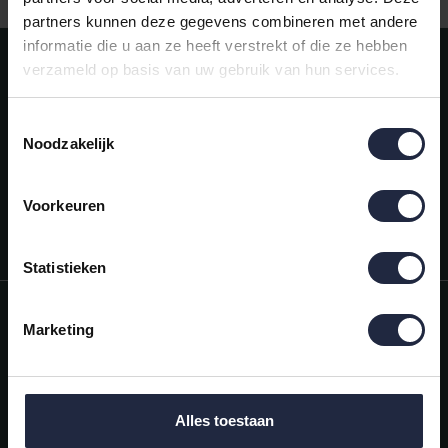
partners kunnen deze gegevens combineren met andere
informatie die u aan ze heeft verstrekt of die ze hebben
Meld je aan voor onze nieuwsbrief!
verzameld op basis van uw gebruik van hun services.
AANMELDEN
Toestemmingsselectie
Noodzakelijk
Mijn account
Snel regelen in je account. Volg je bestelling, betaal facturen of
retourneer een artikel.
Voorkeuren
Vragen?
We helpen je graag. Neem contact op met onze klantenservice.
Statistieken
Informatie
Marketing
Mijn account
Categorieën
Alles toestaan
Contactgegevens