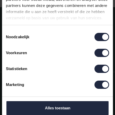
partners kunnen deze gegevens combineren met andere
informatie die u aan ze heeft verstrekt of die ze hebben
Meld je aan voor onze nieuwsbrief!
verzameld op basis van uw gebruik van hun services.
AANMELDEN
Toestemmingsselectie
Noodzakelijk
Mijn account
Snel regelen in je account. Volg je bestelling, betaal facturen of
retourneer een artikel.
Voorkeuren
Vragen?
We helpen je graag. Neem contact op met onze klantenservice.
Statistieken
Informatie
Marketing
Mijn account
Categorieën
Alles toestaan
Contactgegevens