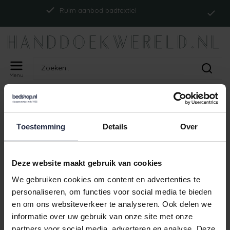
In
Ruim aanbod badtextiel
Menu
Home
Tags
ism_cawogalleryoutline_fjord
PRODUCTEN GETAGD MET
Toestemming
Details
Over
ISM_CAWOGALLERYOUTLINE_FJORD
Geen producten gevonden!
Deze website maakt gebruik van cookies
We gebruiken cookies om content en advertenties te
personaliseren, om functies voor social media te bieden
en om ons websiteverkeer te analyseren. Ook delen we
I
Ruim aanbod badtextiel
informatie over uw gebruik van onze site met onze
partners voor social media, adverteren en analyse. Deze