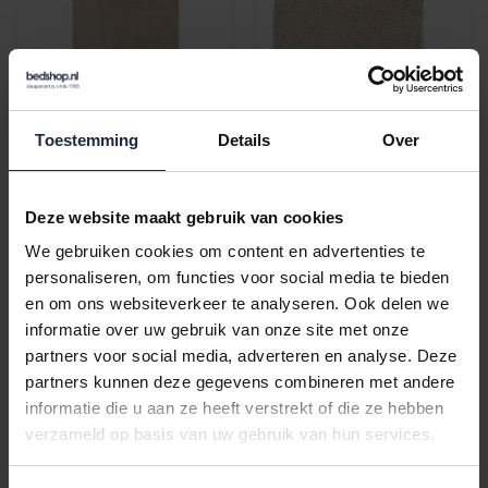
Cawö The Luxury 5000
Cawö The Luxury 5000
Toestemming
Details
Over
Douchelaken 80x150
Washandje 16x22 sand
sand
€57,95
€6,95
Deze website maakt gebruik van cookies
We gebruiken cookies om content en advertenties te
personaliseren, om functies voor social media te bieden
en om ons websiteverkeer te analyseren. Ook delen we
informatie over uw gebruik van onze site met onze
partners voor social media, adverteren en analyse. Deze
partners kunnen deze gegevens combineren met andere
informatie die u aan ze heeft verstrekt of die ze hebben
verzameld op basis van uw gebruik van hun services.