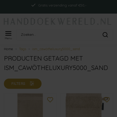
Gratis verzending vanaf €50,-
Menu
Home
Tags
ism_cawötheluxury5000_sand
PRODUCTEN GETAGD MET
ISM_CAWÖTHELUXURY5000_SAND
FILTERS