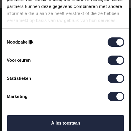
partners kunnen deze gegevens combineren met andere
informatie die u aan ze heeft verstrekt of die ze hebben
Meld je aan voor onze nieuwsbrief!
verzameld op basis van uw gebruik van hun services.
AANMELDEN
Toestemmingsselectie
Noodzakelijk
Mijn account
Snel regelen in je account. Volg je bestelling, betaal facturen of
retourneer een artikel.
Voorkeuren
Vragen?
We helpen je graag. Neem contact op met onze klantenservice.
Statistieken
Informatie
Marketing
Mijn account
Categorieën
Alles toestaan
Contactgegevens