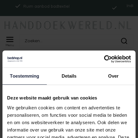
Indien op
Ruim aanbod badtextiel
Menu
Home
Tags
ism_Cawöcampus959_anthrazit
PRODUCTEN GETAGD MET
Toestemming
Details
Over
ISM_CAWÖCAMPUS959_ANTHRAZIT
Geen producten gevonden!
Deze website maakt gebruik van cookies
We gebruiken cookies om content en advertenties te
personaliseren, om functies voor social media te bieden
en om ons websiteverkeer te analyseren. Ook delen we
Indien 
Ruim aanbod badtextiel
informatie over uw gebruik van onze site met onze
partners voor social media, adverteren en analyse. Deze