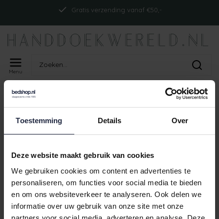
Gratis verzending vanaf €50,-
Menu
Home
Tags
ism_Cawöcampus_nachtblauw
PRODUCTEN GETAGD MET
Toestemming
Details
Over
ISM_CAWÖCAMPUS_NACHTBLAUW
Geen producten gevonden!
Deze website maakt gebruik van cookies
We gebruiken cookies om content en advertenties te
personaliseren, om functies voor social media te bieden
en om ons websiteverkeer te analyseren. Ook delen we
Gratis verzending vanaf €50,-
informatie over uw gebruik van onze site met onze
partners voor social media, adverteren en analyse. Deze