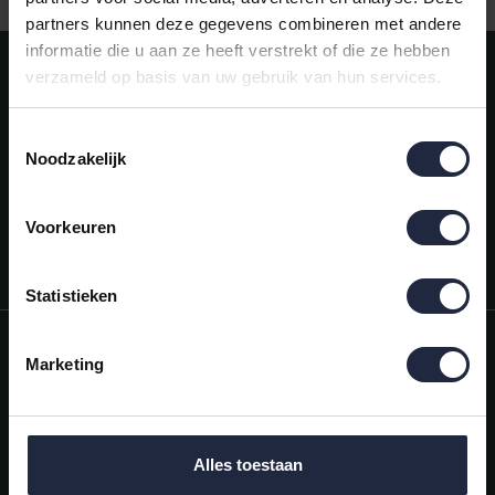
partners kunnen deze gegevens combineren met andere
informatie die u aan ze heeft verstrekt of die ze hebben
Meld je aan voor onze nieuwsbrief!
verzameld op basis van uw gebruik van hun services.
AANMELDEN
Toestemmingsselectie
Noodzakelijk
Mijn account
Snel regelen in je account. Volg je bestelling, betaal facturen of
retourneer een artikel.
Voorkeuren
Vragen?
We helpen je graag. Neem contact op met onze klantenservice.
Statistieken
Informatie
Marketing
Mijn account
Categorieën
Alles toestaan
Contactgegevens